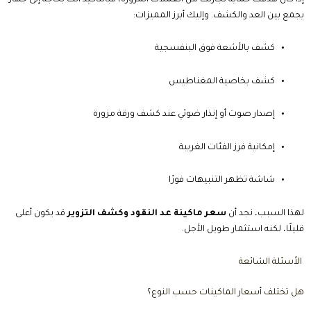
يجمع بين العد والكشف. وإليك أبرز المميزات:
كشف بالأشعة فوق البنفسجية
كشف بخاصية المغناطيس
إصدار صوت أو إنذار ضوئي عند كشف ورقة مزورة
إمكانية فرز الفئات الغريبة
شاشة تظهر التنبيهات فورًا
لهذا السبب، نجد أن
سعر ماكينة عد النقود وكشف التزوير
قد يكون أعلى
قليلًا، لكنه استثمار طويل الأجل.
الأسئلة الشائعة
هل تختلف أسعار الماكينات حسب النوع؟