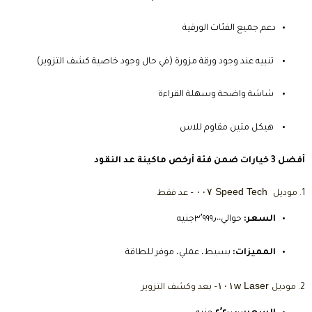
دعم جميع الفئات الورقية
تنبيه عند وجود ورقة مزورة (في حال وجود خاصية كشف التزوير)
شاشة واضحة وسهلة القراءة
هيكل متين مقاوم للاس
أفضل 3 خيارات ضمن فئة أرخص ماكينة عد النقود
Speed Tech ٠٠٧
1. موديل
– عد فقط
السعر:
حوالي٣٬٩٩٩٫٠٠جنيه
المميزات:
بسيط، عملي، موفر للطاقة
Laser ١٠١w
2. موديل
– بعد وكشف التزوير