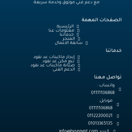
مع دعم فني موثوق وخدمة سريعة.
الصفحات المهمة
الرئيسية
معلومات عنا
خدماتنا
المتجر
سابقة الاعمال
خدماتنا
إيجار ماكينات عد نقود
بيع مكن عد نقود
صيانة ماكينات عد نقود
الدعم الفنى
تواصل معنا
واتساب :
01111106868
موبايل:
01013365135
البريد: info@bvsegypt.com