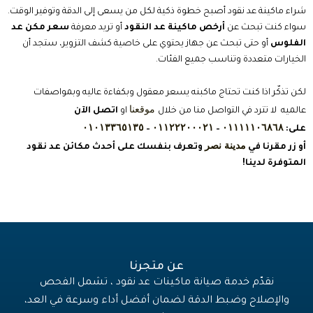
شراء ماكينة عد نقود أصبح خطوة ذكية لكل من يسعى إلى الدقة وتوفير الوقت.
سواء كنت تبحث عن
أرخص ماكينة عد النقود
أو تريد معرفة
سعر مكن عد
الفلوس
أو حتى تبحث عن جهاز يحتوي على خاصية كشف التزوير، ستجد أن
الخيارات متعددة وتناسب جميع الفئات.
لكن تذكّر اذا كنت تحتاج ماكبنه يسعر معقول وبكفاءة عاليه وبمواصفات
موقعنا
عالميه لا تترد في التواصل منا من خلال
او
اتصل الآن
٠١٠١٣٣٦٥١٣٥
٠١١٢٢٢٠٠٠٢١
٠١١١١١٠٦٨٦٨
على:
–
–
مدينة نصر
أو زر مقرنا في
وتعرف بنفسك على أحدث مكائن عد نقود
المتوفرة لدينا!
عن متجرنا
نقدّم خدمة صيانة ماكينات عد نقود ، تشمل الفحص
والإصلاح وضبط الدقة لضمان أفضل أداء وسرعة في العد،