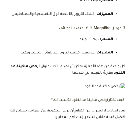
السعر:٢٬٢٠٠٫٠٠
جنيه
المميزات:
كشف التزوير بالأشعة فوق البنفسجية والمغناطيس
Magnifire ٧٠٣
3. موديل
– متعدد الوظائف
السعر:
١٢٬٢٧٠٫٠٠ جنيه
المميزات:
عد دقيق، كشف التزوير، عد تلقائي، شاشة رقمية
كل واحدة من هذه الأجهزة يمكن أن تصنف تحت عنوان
أرخص ماكينة عد
النقود
مقارنةً بالقيمة التي تقدمها.
كيف تختار أرخص ماكينة عد النقود الأنسب لك؟
قبل اتخاذ قرار الشراء، من المهم أن تراعي مجموعة من العوامل تضمن لك
أفضل قيمة مقابل السعر. إليك أهم المعايير: