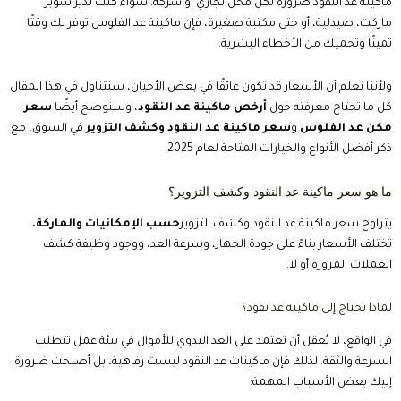
ماكينة عد النقود ضرورة لكل محل تجاري أو شركة. سواء كنت تدير سوبر
ماركت، صيدلية، أو حتى مكتبة صغيرة، فإن ماكينة عد الفلوس توفر لك وقتًا
ثمينًا وتحميك من الأخطاء البشرية.
ولأننا نعلم أن الأسعار قد تكون عائقًا في بعض الأحيان، سنتناول في هذا المقال
كل ما تحتاج معرفته حول
أرخص ماكينة عد النقود
، وسنوضح أيضًا
سعر
مكن عد الفلوس
و
سعر ماكينة عد النقود وكشف التزوير
في السوق، مع
ذكر أفضل الأنواع والخيارات المتاحة لعام 2025.
ما هو سعر ماكينة عد النقود وكشف التزوير؟
يتراوح سعر ماكينة عد النقود وكشف التزوير
حسب الإمكانيات والماركة.
تختلف الأسعار بناءً على جودة الجهاز، وسرعة العد، ووجود وظيفة كشف
العملات المزورة أو لا.
لماذا تحتاج إلى ماكينة عد نقود؟
في الواقع، لا يُعقل أن تعتمد على العد اليدوي للأموال في بيئة عمل تتطلب
السرعة والثقة. لذلك فإن ماكينات عد النقود ليست رفاهية، بل أصبحت ضرورة.
إليك بعض الأسباب المهمة: