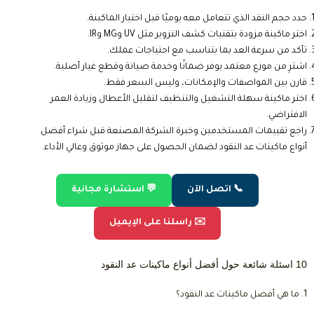
يتم التعامل معه يوميًا. فإذا كنت تمتلك متجرًا صغيرًا فقد تكفيك ماكينة عد
أساسية، بينما تحتاج الشركات والبنوك إلى أجهزة احترافية مزودة بخاصية فرز
الفئات وكشف التزوير ويُفضل اختيار ماكينة تجمع بين السرعة والدقة وسهولة
التشغيل مع دعم تقنيات الحماية الحديثة للحصول على أفضل أداء.
2. احسن الة عد النقود؟
تُعد أحسن آلة عد النقود هي التي توفر سرعة عالية في العد، ودقة كبيرة، وإمكانية
اكتشاف الأوراق المزورة، بالإضافة إلى سهولة الاستخدام وطول العمر
التشغيلي وعند البحث عن أفضل أنواع ماكينات عد النقود يُنصح باختيار جهاز
من علامة تجارية موثوقة مع ضمان وخدمة صيانة معتمدة.
3. مواصفات ماكينة عد النقود؟
تختلف المواصفات حسب الموديل، ولكن من أهمها سرعة العد، ودقة
المستشعرات، وشاشة عرض واضحة، وتقنيات كشف التزوير مثل UV وMG
وIR، بالإضافة إلى القدرة على اكتشاف الأوراق المزدوجة أو الممزقة وتتميز أفضل
أنواع ماكينات عد النقود أيضًا بسهولة الصيانة ودعم أكثر من عملة في بعض
الموديلات.