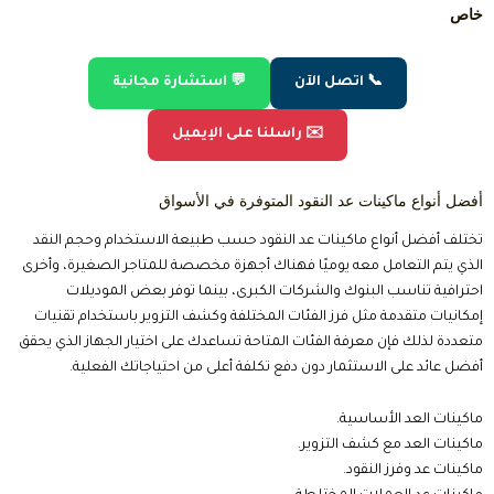
ماكينات العد المحمولة.
الماكينات البنكية الاحترافية.
📞 اتصل الآن
💬 استشارة مجانية
✉️ راسلنا على الإيميل
كيف تختار ماكينة عد النقود المناسبة؟
يعتمد اختيار أفضل أنواع ماكينات عد النقود على عدة عوامل أهمها حجم العمل
اليومي، وعدد الأوراق التي يتم عدها، ومستوى الحماية المطلوب ضد العملات
المزورة كما يجب مراعاة سرعة الجهاز وسهولة استخدامه وخدمات الصيانة
وتوفر قطع الغيار الاستثمار في ماكينة مناسبة يوفر الكثير من التكاليف
المستقبلية ويضمن استمرارية العمل بكفاءة دون توقف.
تحديد حجم الاستخدام اليومي.
اختيار سرعة العد المناسبة.
التأكد من وجود خاصية كشف التزوير.
اختيار ماكينة تدعم العملات المطلوبة.