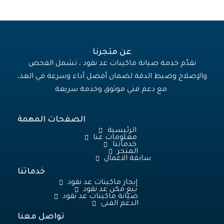
01111106868
موبايل:
01111106868
01122200021
01013365135
البريد: info@bvsegypt.com
احصل على استشارتك المجانية
الآن!