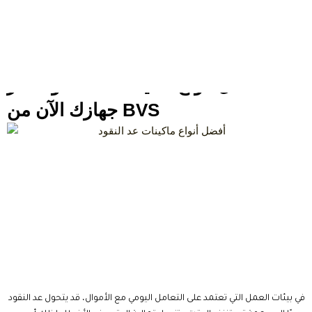
البحث عن أفضل أنواع ماكينات عد النقود خطوة أساسية لكل من يرغب في
تحسين سرعة العمل ورفع مستوى الدقة والأمان. ومع تنوع الموديلات
والميزات، قد يبدو اختيار الجهاز المناسب أمرًا محيرًا في هذا المقال ستتعرف
على أهم أنواع ماكينات عد النقود، وكيفية اختيار الجهاز المناسب، وأبرز
المواصفات التي تستحق الاهتمام قبل الشراء، بالإضافة إلى مجموعة من
النصائح التي تساعدك على اتخاذ قرار شراء ناجح.
لماذا أصبحت أفضل أنواع ماكينات عد النقود ضرورة للأعمال؟