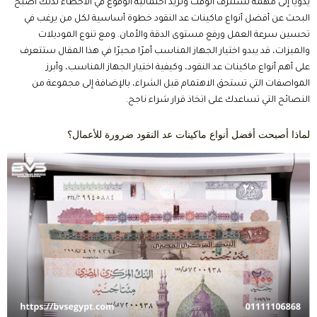
لم تعد ماكينة عد النقود مجرد جهاز لعد الأوراق المالية، بل أصبحت أداة تشغيل
أساسية تساعد الشركات والمحلات والبنوك والصيدليات ومحطات الوقود على
إنجاز عملياتها اليومية بسرعة وكفاءة فاختيار أفضل أنواع ماكينات عد النقود
يوفر الوقت، ويقلل الأخطاء البشرية، ويساعد على اكتشاف الأوراق المزورة، مما
يرفع من مستوى الأمان المالي داخل المؤسسة كما أن التطور الكبير في تقنيات
العد والكشف جعل الأجهزة الحديثة قادرة على التعامل مع أحجام كبيرة من
النقد بدقة عالية، وهو ما ينعكس مباشرة على إنتاجية العمل وتقليل الخسائر
الناتجة عن الأخطاء.
توفير الوقت أثناء عمليات العد اليومية.
تقليل نسبة الأخطاء البشرية.
اكتشاف العملات المزورة.
رفع كفاءة الموظفين.
تسريع عمليات الجرد.
دعم العديد من العملات.
مناسبة للشركات والبنوك والمتاجر.
اسعار ماكينة عد النقود وكشف التزوير فى مصر عرض
اقراء المزيد عن :
خاص