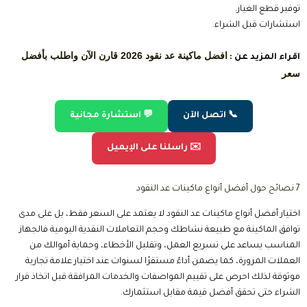
حدد حجم النقد الذي تتعامل معه يوميًا قبل اختيار الماكينة.
اختر ماكينة مزودة بتقنيات كشف التزوير مثل UV وMG وIR.
تأكد من سرعة العد بما يتناسب مع احتياجات عملك.
اشترِ من موزع معتمد يوفر ضمانًا وخدمة صيانة وقطع غيار أصلية.
قارن بين المواصفات والإمكانات، وليس السعر فقط.
اختر ماكينة سهلة التشغيل والتنظيف لتقليل الأعطال وزيادة العمر
الافتراضي.
راجع تقييمات المستخدمين وخبرة الشركة المصنعة قبل شراء أفضل
أنواع ماكينات عد النقود لضمان الحصول على جهاز موثوق وعالي الأداء.
📞 اتصل الآن
💬 استشارة مجانية
✉️ راسلنا على الإيميل
10 اسئلة شائعة حول أفضل أنواع ماكينات عد النقود
1. ما هي أفضل ماكينات عد النقود؟
تعتمد أفضل أنواع ماكينات عد النقود على طبيعة الاستخدام وحجم النقد الذي