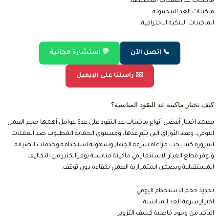
توافر الضمان وخدمة الصيانة.
سهولة التشغيل والتنظيف.
جودة العلامة التجارية.
أفضل أنواع ماكينات عد النقود وكشف التزوير في مصر
اقراء المزيد عن :
GLORY 9100 بسعر مميز
📞 اتصل الآن
💬 استشارة مجانية
✉️ راسلنا على الإيميل
أهم المواصفات التي يجب أن تتوفر في ماكينة عد النقود
عند مقارنة أفضل أنواع ماكينات عد النقود ستجد أن المواصفات التقنية هي
العامل الأساسي الذي يحدد جودة الأداء وعمر الجهاز لذلك لا ينبغي الاعتماد على
السعر فقط، بل يجب التركيز على التقنيات المستخدمة، وسرعة العد، ودقة
المستشعرات، وسهولة تحديث النظام في المستقبل، حتى تحصل على جهاز
يخدم نشاطك لسنوات طويلة.