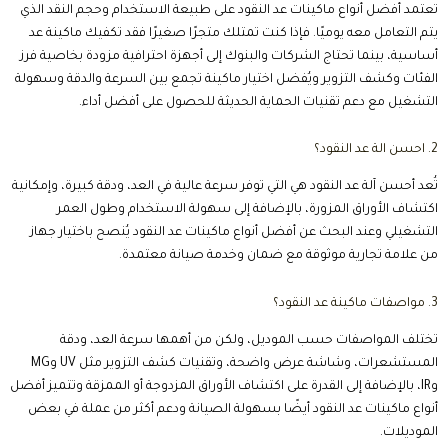
4. ما هي مشاكل ماكينة عد النقود؟
قد تواجه ماكينة عد النقود بعض المشكلات مثل العد الخاطئ، أو توقف الجهاز
أثناء التشغيل، أو إصدار إنذارات متكررة بسبب تراكم الأتربة أو سوء حالة الأوراق
النقدية ويمكن تجنب معظم هذه الأعطال من خلال التنظيف الدوري واستخدام
أفضل أنواع ماكينات عد النقود ذات الجودة العالية والالتزام بالصيانة الدورية.
5. ما اسم جهاز عدّ النقود؟
يُعرف جهاز عد النقود بعدة أسماء مثل ماكينة عد النقود، أو عداد النقود، أو آلة عد
الفلوس، ويُطلق عليه باللغة الإنجليزية Bill Counter أو Money Counter
Machine ويستخدم هذا الجهاز في البنوك والمتاجر والشركات لتسريع عمليات
العد وتقليل الأخطاء.
6. ما هي ماكينة عد النقود؟
ماكينة عد النقود هي جهاز إلكتروني مصمم لعد الأوراق النقدية بسرعة ودقة،
كما تحتوي العديد من الموديلات الحديثة على أنظمة متطورة لاكتشاف
العملات المزورة وتُعتبر أفضل أنواع ماكينات عد النقود من الأدوات الأساسية
التي تساعد المؤسسات على تحسين كفاءة إدارة النقد.