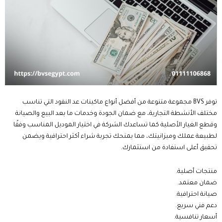
استشارات قبل الشراء.
افضل ماكينة عد نقود 2026 قارن الآن واطلب بأفضل
اقراء المزيد عن :
سعر
📞 اتصل الآن
💬 استشارة مجانية
✉️ راسلنا على الإيميل
7 نصائح حول أفضل أنواع ماكينات عد النقود
اختيار أفضل أنواع ماكينات عد النقود لا يعتمد على السعر فقط، بل على مدى
توافق الماكينة مع طبيعة نشاطك وحجم التعاملات النقدية اليومية فالجهاز
المناسب يساعد على تسريع العمل، وتقليل الأخطاء، وحماية أموالك من
العملات المزورة، كما يضمن أداءً مستقرًا لسنوات عند اختيار علامة تجارية
موثوقة لذلك احرص على تقييم المواصفات والخدمات المرافقة قبل اتخاذ قرار
الشراء حتى تحقق أفضل قيمة مقابل استثمارك.