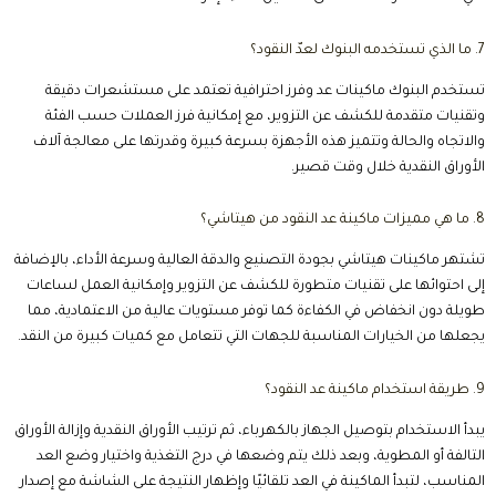
10. ما هي أفضل ماكينة عد نقود وكشف تزوير؟
أفضل ماكينة هي التي تجمع بين سرعة العد، ودقة النتائج، وتقنيات كشف
التزوير مثل الأشعة فوق البنفسجية UV والمغناطيسية MG والأشعة تحت
الحمراء IR وعند اختيار أفضل أنواع ماكينات عد النقود يُفضل الاعتماد على جهاز
يوفر جميع وسائل الحماية مع ضمان وصيانة معتمدة.
اختيار أفضل أنواع ماكينات عد النقود هو استثمار حقيقي في سرعة العمل ودقة
الحسابات وحماية أموالك من الأخطاء والتزوير وكلما اعتمدت على جهاز يتمتع
بجودة عالية وتقنيات حديثة، زادت كفاءة عملياتك اليومية وانخفضت التكاليف
التشغيلية لذلك احرص على التعامل مع مورد موثوق مثل BVS للحصول على
ماكينة أصلية وخدمة دعم متكاملة تلبي احتياجات نشاطك.
المصادر المقال
Wikipedia
Wikipedia