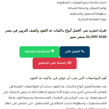
سرعة عد مرتفعة.
شاشة عرض واضحة.
مستشعرات UV وMG وIR.
إمكانية العد المستمر.
اكتشاف الأوراق المزدوجة.
إنذار عند وجود ورقة مزورة.
تصميم عملي وسهل الصيانة.
📞 اتصل الآن
💬 استشارة مجانية
✉️ راسلنا على الإيميل
لماذا تعتبر BVS الخيار الأفضل لشراء ماكينة عد النقود؟