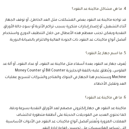
7. ما الذي تستخدمه البنوك لعدّ النقود؟
تستخدم البنوك ماكينات عد وفرز احترافية تعتمد على مستشعرات دقيقة
وتقنيات متقدمة للكشف عن التزوير، مع إمكانية فرز العملات حسب الفئة
والاتجاه والحالة وتتميز هذه الأجهزة بسرعة كبيرة وقدرتها على معالجة آلاف
الأوراق النقدية خلال وقت قصير.
8. ما هي مميزات ماكينة عد النقود من هيتاشي؟
تشتهر ماكينات هيتاشي بجودة التصنيع والدقة العالية وسرعة الأداء، بالإضافة
إلى احتوائها على تقنيات متطورة للكشف عن التزوير وإمكانية العمل لساعات
طويلة دون انخفاض في الكفاءة كما توفر مستويات عالية من الاعتمادية، مما
يجعلها من الخيارات المناسبة للجهات التي تتعامل مع كميات كبيرة من النقد.
9. طريقة استخدام ماكينة عد النقود؟
يبدأ الاستخدام بتوصيل الجهاز بالكهرباء، ثم ترتيب الأوراق النقدية وإزالة الأوراق
التالفة أو المطوية، وبعد ذلك يتم وضعها في درج التغذية واختيار وضع العد
المناسب، لتبدأ الماكينة في العد تلقائيًا وإظهار النتيجة على الشاشة مع إصدار
تنبيه عند اكتشاف أي ورقة مشبوهة.