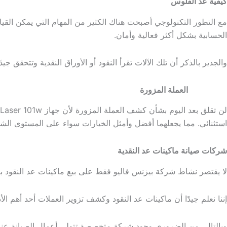
كيفية عد الفلوس
مع التطور التكنولوجي أصبحت هناك الكثير من المهام التي يمكن القيا
الحسابية بشكل أكثر فعالية وأمان.
والجدير بالذكر أن تلك الآلات تقرأ النقود أو الأوراق النقدية وتتحق
جهاز كشف
العملة المزورة
استثنائي. مما يجعلهما أفضل وأمثل الخيارات سواء على المستوى ال
شركات صيانة ماكينات عد النقدية
لا يقتصر نشاط شركة بيزنس فاليو فقط على بيع ماكينات عد النقود ب
إننا نعلم جيدًا أن ماكينات عد النقود وكشف تزوير العملات أحد أهم ال
وبالتالي من الضروري وجود شركة متخصصة تتولى أعمال الصيانة عند حدوث أي عطل أو مشكلة. لذلك ت