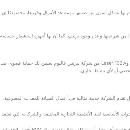
م بها بشكل أسهل من ضمنها مهمة عد الأموال وفرزها، وخصوصًا إن كانت
ق جيدًا من شرعيتها وعدم وجود تزييف. كما أن بها أجهزة استشعار حساس
لن تقلق بعد اليوم بشأن كشف العملة المزورة لأن جهاز Laser 101w وLaser 102w من شرك
شخصي أو لأي نشاط تجاري.
ل تقدم الشركة خدمة مثالية في أعمال الصيانة للمعدات المصرفية.
أدوات الأساسية لدى الأنشطة التجارية المختلفة والشركات التي تعتمد 
قدم شركة BVC أفضل الخدمات في بيع مكن عد النقود وكشف التزوير.