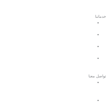
خدماتنا
إيجار ماكينات عد نقود
بيع مكن عد نقود
صيانة ماكينات عد نقود
الدعم الفنى
تواصل معنا
واتساب :
01111106868
موبايل: