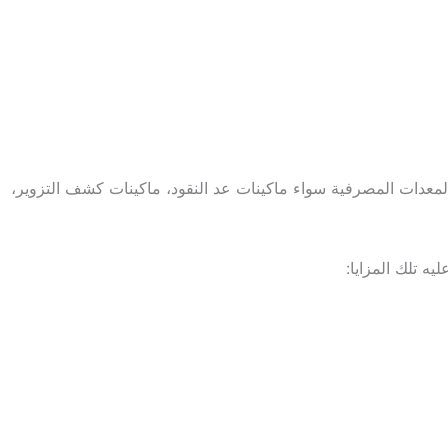
 التي يفضلها العميل. ولكن مع شركة BVS المتطورة والمتخصصة في بيع المعدات المصرفية سواء ماكينات عد النقود، ماكينات كشف التزوير،
ه تلك المزايا: