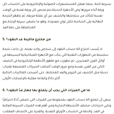
بسرعة ثابتة، بينما تعمل المستشعرات الضوئية والإلكترونية على احتساب كل
ورقة أثناء مرورها وفي الأجهزة الحديثة يتم فحص كل ورقة نقدية في الوقت
نفسه للتأكد من سلامتها والكشف عن أي عملة مزيفة، ثم تظهر النتيجة
النهائية على الشاشة خلال ثوانٍ معدودة، وهو ما يضمن سرعة الإنجاز مع
المحافظة على دقة العد.
5. من مخترع ماكينة عد النقود؟
لا يُنسب اختراع الة حساب النقود إلى شخص واحد بعينه، بل جاءت نتيجة
سلسلة من التطورات التقنية التي بدأت مع الأجهزة الميكانيكية البسيطة في
أوائل القرن العشرين، ثم تطورت مع ظهور الأنظمة الإلكترونية في النصف
الثاني من القرن نفسه ومع مرور الوقت أضافت الشركات المصنعة تقنيات
حديثة مثل الكشف عن التزوير والعد المختلط، حتى أصبحت الماكينات الحالية
أكثر ذكاءً وكفاءة مقارنة بالإصدارات الأولى.
6. ما هي الميزات التي يجب أن يتمتع بها جهاز عدّ النقود؟
ينبغي أن تتمتع الة حساب النقود بمجموعة من الميزات التي تضمن أداءً احترافيًا
وتلبي احتياجات مختلف الأنشطة التجارية ومن أهم هذه الميزات السرعة العالية
في العد، والدقة في احتساب الأوراق النقدية، والقدرة على اكتشاف العملات