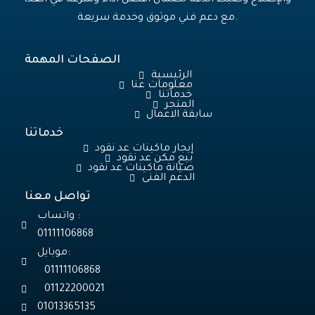
والإصلاح وضبط الدقة لضمان أفضل أداء وسرعة في العد،
مع دعم فني موثوق وخدمة سريعة.
الصفحات المهمة
الرئيسية
معلومات عنا
خدماتنا
المتجر
سابقة الاعمال
خدماتنا
إيجار ماكينات عد نقود
بيع مكن عد نقود
صيانة ماكينات عد نقود
الدعم الفنى
تواصل معنا
واتساب :
01111106868
موبايل:
01111106868
01122200021
01013365135