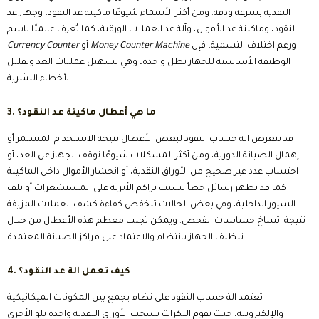
النقدية بسرعة ودقة. ومن أكثر الأسماء شيوعًا ماكينة عد النقود، وجهاز عد
النقود، وماكينة عد الأموال، وآلة عد العملات الورقية، كما يُعرف عالميًا باسم
ورغم اختلاف التسمية، فإن
Money Counter Machine
أو
Currency Counter
الوظيفة الأساسية للجهاز تظل واحدة، وهي تسهيل عمليات العد وتقليل
الأخطاء البشرية.
3. ما هي أعطال ماكينة عد النقود؟
قد تتعرض الة حساب النقود لبعض الأعطال نتيجة الاستخدام المستمر أو
إهمال الصيانة الدورية، ومن أكثر المشكلات شيوعًا توقف الجهاز عن العد، أو
احتساب عدد غير صحيح من الأوراق النقدية، أو انحشار الأموال داخل الماكينة
كما قد تظهر رسائل خطأ بسبب تراكم الأتربة على المستشعرات أو تلف
السيور الداخلية، وفي بعض الحالات تنخفض كفاءة كشف العملات المزيفة
نتيجة اتساخ حساسات الفحص. ويمكن تجنب معظم هذه الأعطال من خلال
تنظيف الجهاز بانتظام والاعتماد على مراكز الصيانة المعتمدة.
4. كيف تعمل آلة عد النقود؟
تعتمد الة حساب النقود على نظام يجمع بين المكونات الميكانيكية
والإلكترونية، حيث تقوم البكرات بسحب الأوراق النقدية واحدة تلو الأخرى