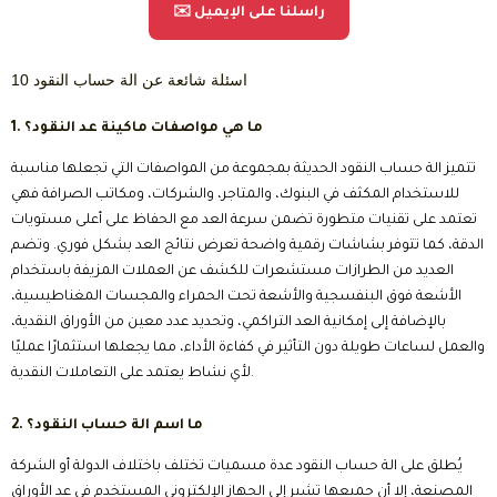
✉️ راسلنا على الإيميل
10 اسئلة شائعة عن الة حساب النقود
1. ما هي مواصفات ماكينة عد النقود؟
تتميز الة حساب النقود الحديثة بمجموعة من المواصفات التي تجعلها مناسبة
للاستخدام المكثف في البنوك، والمتاجر، والشركات، ومكاتب الصرافة فهي
تعتمد على تقنيات متطورة تضمن سرعة العد مع الحفاظ على أعلى مستويات
الدقة، كما تتوفر بشاشات رقمية واضحة تعرض نتائج العد بشكل فوري. وتضم
العديد من الطرازات مستشعرات للكشف عن العملات المزيفة باستخدام
الأشعة فوق البنفسجية والأشعة تحت الحمراء والمجسات المغناطيسية،
بالإضافة إلى إمكانية العد التراكمي، وتحديد عدد معين من الأوراق النقدية،
والعمل لساعات طويلة دون التأثير في كفاءة الأداء، مما يجعلها استثمارًا عمليًا
لأي نشاط يعتمد على التعاملات النقدية.
2. ما اسم الة حساب النقود؟
يُطلق على الة حساب النقود عدة مسميات تختلف باختلاف الدولة أو الشركة
المصنعة، إلا أن جميعها تشير إلى الجهاز الإلكتروني المستخدم في عد الأوراق