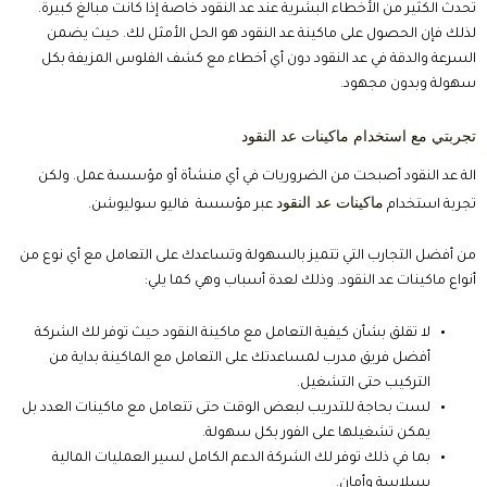
تحدث الكثير من الأخطاء البشرية عند عد النقود خاصة إذا كانت مبالغ كبيرة.
لذلك فإن الحصول على ماكينة عد النقود هو الحل الأمثل لك. حيث يضمن
السرعة والدقة في عد النقود دون أي أخطاء مع كشف الفلوس المزيفة بكل
سهولة وبدون مجهود.
تجربتي مع استخدام ماكينات عد النقود
الة عد النقود أصبحت من الضروريات في أي منشأة أو مؤسسة عمل. ولكن
ماكينات عد النقود
تجربة استخدام
عبر مؤسسة فاليو سوليوشن.
من أفضل التجارب التي تتميز بالسهولة وتساعدك على التعامل مع أي نوع من
أنواع ماكينات عد النقود. وذلك لعدة أسباب وهي كما يلي:
لا تقلق بشأن كيفية التعامل مع ماكينة النقود حيث توفر لك الشركة
أفضل فريق مدرب لمساعدتك على التعامل مع الماكينة بداية من
التركيب حتى التشغيل.
لست بحاجة للتدريب لبعض الوقت حتى تتعامل مع ماكينات العدد بل
يمكن تشغيلها على الفور بكل سهولة.
بما في ذلك توفر لك الشركة الدعم الكامل لسير العمليات المالية
بسلاسة وأمان.