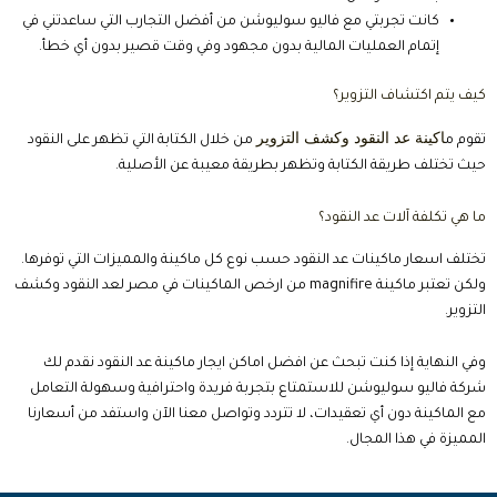
كانت تجربتي مع فاليو سوليوشن من أفضل التجارب التي ساعدتني في
إتمام العمليات المالية بدون مجهود وفي وقت قصير بدون أي خطأ.
كيف يتم اكتشاف التزوير؟
اكينة عد النقود وكشف التزوير
تقوم م
من خلال الكتابة التي تظهر على النقود
حيث تختلف طريقة الكتابة وتظهر بطريقة معيبة عن الأصلية.
ما هي تكلفة آلات عد النقود؟
تختلف اسعار ماكينات عد النقود حسب نوع كل ماكينة والمميزات التي توفرها.
ولكن تعتبر ماكينة magnifire من ارخص الماكينات في مصر لعد النقود وكشف
التزوير.
وفي النهاية إذا كنت تبحث عن افضل اماكن ايجار ماكينة عد النقود نقدم لك
شركة فاليو سوليوشن للاستمتاع بتجربة فريدة واحترافية وسهولة التعامل
مع الماكينة دون أي تعقيدات، لا تتردد وتواصل معنا الآن واستفد من أسعارنا
المميزة في هذا المجال.