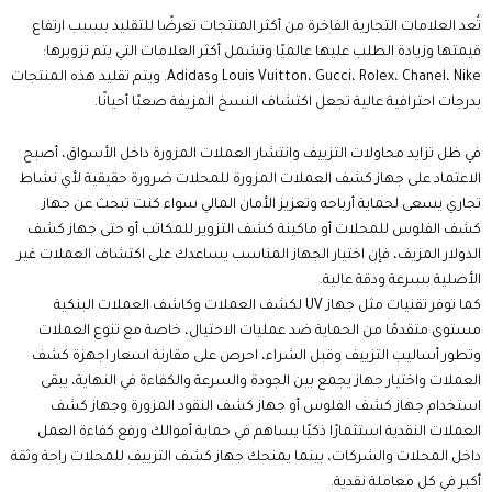
تُعد العلامات التجارية الفاخرة من أكثر المنتجات تعرضًا للتقليد بسبب ارتفاع
قيمتها وزيادة الطلب عليها عالميًا وتشمل أكثر العلامات التي يتم تزويرها:
Louis Vuitton، Gucci، Rolex، Chanel، Nike وAdidas. ويتم تقليد هذه المنتجات
بدرجات احترافية عالية تجعل اكتشاف النسخ المزيفة صعبًا أحيانًا.
في ظل تزايد محاولات التزييف وانتشار العملات المزورة داخل الأسواق، أصبح
الاعتماد على جهاز كشف العملات المزورة للمحلات ضرورة حقيقية لأي نشاط
تجاري يسعى لحماية أرباحه وتعزيز الأمان المالي سواء كنت تبحث عن جهاز
كشف الفلوس للمحلات أو ماكينة كشف التزوير للمكاتب أو حتى جهاز كشف
الدولار المزيف، فإن اختيار الجهاز المناسب يساعدك على اكتشاف العملات غير
الأصلية بسرعة ودقة عالية.
كما توفر تقنيات مثل جهاز UV لكشف العملات وكاشف العملات البنكية
مستوى متقدمًا من الحماية ضد عمليات الاحتيال، خاصة مع تنوع العملات
وتطور أساليب التزييف وقبل الشراء، احرص على مقارنة اسعار اجهزة كشف
العملات واختيار جهاز يجمع بين الجودة والسرعة والكفاءة في النهاية، يبقى
استخدام جهاز كشف الفلوس أو جهاز كشف النقود المزورة وجهاز كشف
العملات النقدية استثمارًا ذكيًا يساهم في حماية أموالك ورفع كفاءة العمل
داخل المحلات والشركات، بينما يمنحك جهاز كشف التزييف للمحلات راحة وثقة
أكبر في كل معاملة نقدية.