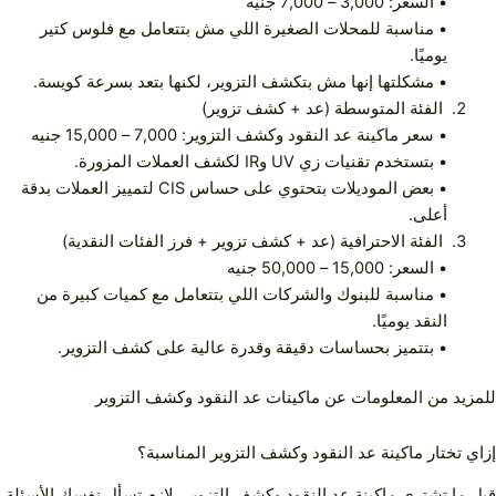
• السعر: 3,000 – 7,000 جنيه
• مناسبة للمحلات الصغيرة اللي مش بتتعامل مع فلوس كتير
يوميًا.
• مشكلتها إنها مش بتكشف التزوير، لكنها بتعد بسرعة كويسة.
الفئة المتوسطة (عد + كشف تزوير)
• سعر ماكينة عد النقود وكشف التزوير: 7,000 – 15,000 جنيه
• بتستخدم تقنيات زي UV وIR لكشف العملات المزورة.
• بعض الموديلات بتحتوي على حساس CIS لتمييز العملات بدقة
أعلى.
الفئة الاحترافية (عد + كشف تزوير + فرز الفئات النقدية)
• السعر: 15,000 – 50,000 جنيه
• مناسبة للبنوك والشركات اللي بتتعامل مع كميات كبيرة من
النقد يوميًا.
• بتتميز بحساسات دقيقة وقدرة عالية على كشف التزوير.
للمزيد من المعلومات عن
ماكينات عد النقود وكشف التزوير
إزاي تختار ماكينة عد النقود وكشف التزوير المناسبة؟
قبل ما تشتري ماكينة عد النقود وكشف التزوير، لازم تسأل نفسك الأسئلة