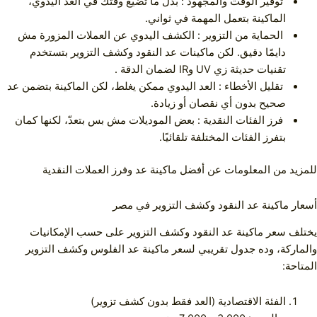
توفير الوقت والمجهود : بدل ما تضيع وقتك في العد اليدوي،
الماكينة بتعمل المهمة في ثواني.
الحماية من التزوير : الكشف اليدوي عن العملات المزورة مش
دايمًا دقيق. لكن ماكينات عد النقود وكشف التزوير بتستخدم
تقنيات حديثة زي UV وIR لضمان الدقة .
تقليل الأخطاء : العد اليدوي ممكن يغلط، لكن الماكينة بتضمن عد
صحيح بدون أي نقصان أو زيادة.
فرز الفئات النقدية : بعض الموديلات مش بس بتعدّ، لكنها كمان
بتفرز الفئات المختلفة تلقائيًا.
للمزيد من المعلومات عن
أفضل ماكينة عد وفرز العملات النقدية
أسعار ماكينة عد النقود وكشف التزوير في مصر
يختلف سعر ماكينة عد النقود وكشف التزوير على حسب الإمكانيات
والماركة، وده جدول تقريبي لسعر ماكينة عد الفلوس وكشف التزوير
المتاحة:
الفئة الاقتصادية (العد فقط بدون كشف تزوير)