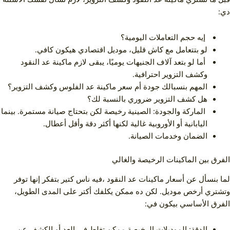
دي:
إيه حجم التعاملات اليومية؟
لو بتتعامل مع كاش قليل، موديل اقتصادي هيكون كافي.
أما لو بتعد آلاف الجنيهات يوميًا، يبقى لازم ماكينة عد النقود
وكشف التزوير احترافية.
المهم بنسبالك جودة أم سعر ماكينة عد الفلوس وكشف التزوير؟
هل كشف التزوير ضروري بالنسبة لك؟
الماركة والجودة: الصينية رخيصة لكن بتحتاج صيانة مستمرة. بينما
اليابانية أو الأوروبية غالية لكنها أكثر دقة وأقل أعطال.
الضمان وخدمات الصيانة.
الفرق بين الماكينات الرخيصة والغالي
لما بنسأل عن أسعار ماكينات عد النقود ،فيه ناس كتير بتفكر إنها توفر
وتشتري أرخص موديل. لكن ده ممكن يكلفك أكتر على المدى الطويل،
الفرق الأساسي بيكون في:
الدقة: الموديلات الرخيصة ممكن تغلط في العد أو الكشف عن