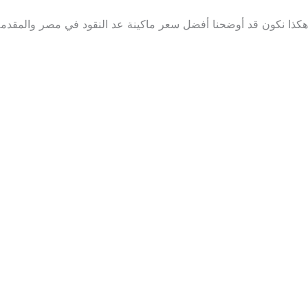
هكذا نكون قد أوضحنا أفضل
سعر ماكينة عد النقود في مصر
والمقدمة من شركة بيزنس فاليو S