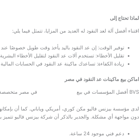
لماذا تحتاج إلى
ماكينة عد النقود
اقتناء أفضل آلة لعد النقود له العديد من المزايا، تتمثل فيما يلي:
توفير الوقت: إن عد النقود باليد يأخذ وقت طويل خصوصًا عند ح
تقليل الأخطاء: تستخدم آلات عد النقود لتقليل الأخطاء البشرية
زيادة الكفاءة: تساعدك ماكينة عد النقود في الحسابات المالية
اماكن بيع ماكينات عد النقود في مصر
BVS أفضل المؤسسات في بيع
ماكينات عد النقود
في مصر متخصصة في 
لدى مؤسسة بيزنس فاليو مكن كوري، أمريكي وياباني. كما أن بإمكانها
دون مواجهة أي مشكلة. والجدير بالذكر أن شركة بيزنس فاليو تتميز بم
دعم فني موجود 24 ساعة.