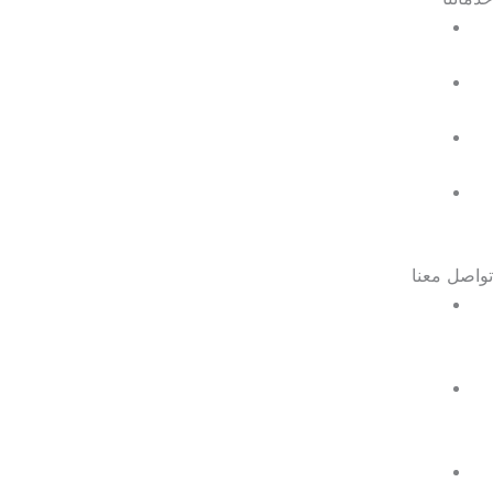
إيجار ماكينات عد نقود
بيع مكن عد نقود
صيانة ماكينات عد نقود
الدعم الفنى
تواصل معنا
واتساب :
01111106868
موبايل:
01111106868
01122200021