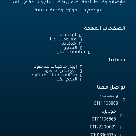
والإصلاح وضبط الدقة لضمان أفضل أداء وسرعة في العد،
مع دعم فني موثوق وخدمة سريعة.
الصفحات المهمة
الرئيسية
معلومات عنا
خدماتنا
المتجر
سابقة الاعمال
خدماتنا
إيجار ماكينات عد نقود
بيع مكن عد نقود
صيانة ماكينات عد نقود
الدعم الفنى
تواصل معنا
واتساب :
01111106868
موبايل:
01013365135