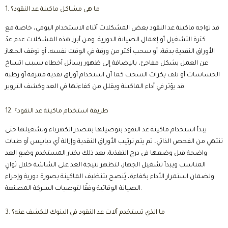
1. ما هي مشاكل ماكينة عد النقود؟
قد تواجه ماكينة عد النقود بعض المشكلات أثناء الاستخدام اليومي، خاصة مع
كثرة التشغيل أو إهمال الصيانة الدورية ومن أبرز هذه المشكلات عدم عدّ
الأوراق النقدية بدقة، أو سحب أكثر من ورقة في الوقت نفسه، أو توقف الجهاز
عن العمل بشكل مفاجئ، بالإضافة إلى ظهور رسائل أخطاء بسبب اتساخ
الحساسات أو تلف بكرات السحب كما أن استخدام أوراق نقدية ممزقة أو رطبة
قد يؤثر في أداء الماكينة ويقلل من كفاءتها في العد وكشف التزوير.
12. طريقة استخدام ماكينة عد النقود؟
يبدأ استخدام ماكينة عد النقود بتوصيلها بمصدر الكهرباء وتشغيلها حتى
تنتهي من الفحص الذاتي، ثم يتم ترتيب الأوراق النقدية وإزالة أي دبابيس أو طيات
واضحة قبل وضعها في درج التغذية. بعد ذلك يختار المستخدم وضع العد
المناسب ويبدأ تشغيل الجهاز، لتظهر نتيجة العد على الشاشة خلال ثوانٍ
ولضمان استمرار الأداء بكفاءة، يُنصح بتنظيف الماكينة بصورة دورية وإجراء
الصيانة الوقائية وفقًا لتوصيات الشركة المصنعة.
3. ما الذي تستخدم آلات عد النقود في البنوك للكشف عنه؟