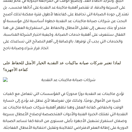
البيع، وتتزايد أخطاء العد، ويضيع الوقت في المراجعة اليدوية في عالم يعتمد
على السرعة والدقة، لا تقتصر أهمية ماكينة عد النقدية على أدائها فحسب، بل
تمتد إلى جودة الصيانة التي تحافظ على كفاءتها لأطول فترة ممكنة لذلك أصبح
البحث عن شركات صيانة ماكينات عد النقدية خطوة أساسية لكل مؤسسة أو
متجر أو بنك يسعى إلى تقليل الأعطال والحفاظ على استمرارية العمل في هذا
المقال ستتعرف على أهمية خدمات الصيانة، وكيفية اختيار الشركة المناسبة،
والخدمات التي يجب أن توفرها، بالإضافة إلى أهم النصائح التي تساعدك على
اتخاذ قرار شراء وصيانة ناجح.
لماذا تعتبر شركات صيانة ماكينات عد النقدية الخيار الأمثل للحفاظ على
كفاءة الأجهزة؟
تؤدي ماكينات عد النقدية دورًا محوريًا في المؤسسات التي تتعامل مع كميات
كبيرة من الأموال يوميًا، ولذلك فإن تعرضها لأي عطل قد يؤدي إلى خسارة
الوقت وانخفاض كفاءة العمل وهنا تظهر أهمية شركات صيانة ماكينات عد
النقدية التي تمتلك الخبرة الفنية والأدوات المتخصصة لإصلاح الأعطال بسرعة
وضمان استمرار تشغيل الأجهزة بأعلى مستوى من الدقة كما تساعد الصيانة
الدورية على إطالة العمر الافتراضي للماكينة وتقليل احتمالية الأعطال المفاجئة،