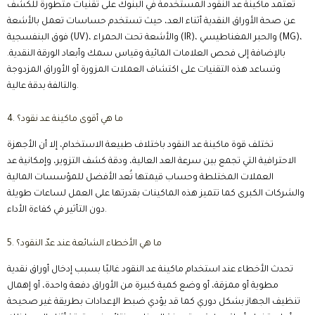
تعتمد ماكينة عد النقود المستخدمة في البنوك على تقنيات متطورة للكشف
عن صحة الأوراق النقدية أثناء العد، حيث تستخدم حساسات تعمل بالأشعة
فوق البنفسجية (UV)، والأشعة تحت الحمراء (IR)، والحبر المغناطيسي (MG)،
بالإضافة إلى فحص العلامات المائية وقياس سمك وأبعاد الورقة النقدية.
وتساعد هذه التقنيات على اكتشاف العملات المزورة أو الأوراق المزدوجة
والتالفة بدقة عالية.
4. ما هي أقوى ماكينة عد نقود؟
تختلف قوة ماكينة عد النقود باختلاف طبيعة الاستخدام، إلا أن الأجهزة
الاحترافية التي تجمع بين سرعة العد العالية، ودقة كشف التزوير، وإمكانية عد
العملات المختلطة وحساب قيمتها تُعد الأفضل للمؤسسات المالية
والشركات الكبرى كما تتميز هذه الماكينات بقدرتها على العمل لساعات طويلة
دون التأثير في كفاءة الأداء.
5. ما هي الأخطاء الشائعة عند عدّ النقود؟
تحدث الأخطاء عند استخدام ماكينة عد النقود غالبًا بسبب إدخال أوراق نقدية
مطوية أو ممزقة، أو وضع كمية كبيرة من الأوراق دفعة واحدة، أو إهمال
تنظيف الجهاز بشكل دوري كما قد يؤدي ضبط الإعدادات بطريقة غير صحيحة