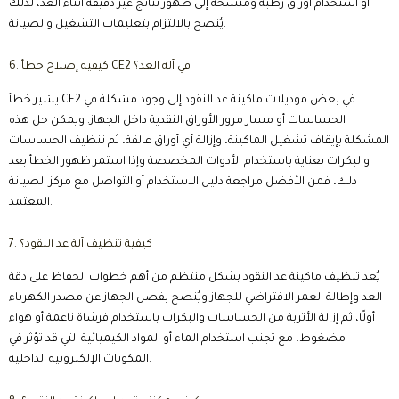
أو استخدام أوراق رطبة ومتسخة إلى ظهور نتائج غير دقيقة أثناء العد، لذلك
يُنصح بالالتزام بتعليمات التشغيل والصيانة.
6. كيفية إصلاح خطأ CE2 في آلة العد؟
يشير خطأ CE2 في بعض موديلات ماكينة عد النقود إلى وجود مشكلة في
الحساسات أو مسار مرور الأوراق النقدية داخل الجهاز. ويمكن حل هذه
المشكلة بإيقاف تشغيل الماكينة، وإزالة أي أوراق عالقة، ثم تنظيف الحساسات
والبكرات بعناية باستخدام الأدوات المخصصة وإذا استمر ظهور الخطأ بعد
ذلك، فمن الأفضل مراجعة دليل الاستخدام أو التواصل مع مركز الصيانة
المعتمد.
7. كيفية تنظيف آلة عد النقود؟
يُعد تنظيف ماكينة عد النقود بشكل منتظم من أهم خطوات الحفاظ على دقة
العد وإطالة العمر الافتراضي للجهاز ويُنصح بفصل الجهاز عن مصدر الكهرباء
أولًا، ثم إزالة الأتربة من الحساسات والبكرات باستخدام فرشاة ناعمة أو هواء
مضغوط، مع تجنب استخدام الماء أو المواد الكيميائية التي قد تؤثر في
المكونات الإلكترونية الداخلية.