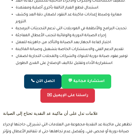
تنظيف الحساسات والبكرات والأجزاء الداخلية لتحسين كفاءة العد.
استبدال قطع الغيار التالفة بأخرى أصلية ومعتمدة.
معايرة وضبط إعدادات ماكينة عد النقود لضمان دقة العد وكشف
التزوير.
تحديث البرامج والأنظمة في الموديلات التي تدعم التحديثات البرمجية.
إجراء الصيانة الدورية والوقائية لتجنب الأعطال المفاجئة.
اختبار كفاءة الجهاز بعد الصيانة والتأكد من جاهزيته للعمل.
تقديم الدعم الفني والاستشارات الخاصة بتشغيل وصيانة الماكينة.
توفير عقود صيانة دورية للبنوك والشركات والمحلات التجارية لضمان
استمرارية الأداء وتقليل تكاليف الإصلاح على المدى الطويل.
💬 استشارة مجانية
📞 اتصل الآن
✉️ راسلنا على الإيميل
علامات تدل على أن ماكينة عد النقدية تحتاج إلى الصيانة
تظهر على ماكينة عد النقدية مجموعة من العلامات التي تشير إلى حاجتها لإجراء
صيانة دورية أو فحص فني، ويُفضل عدم تجاهلها حتى لا تتفاقم الأعطال وتؤثر