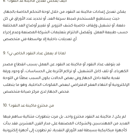
8. كيف يمكنني تعديل ماكينة عد النقود؟
يمكن تعديل إعدادات ماكينة عد النقود من خلال لوحة التحكم الخاصة بالجهاز،
حيث يستطيع المستخدم ضبط سرعة العد، أو تحديد عدد الأوراق في كل
دفعة، أو تشغيل وإيقاف خاصية كشف التزوير، أو تغيير أوضاع العد المختلفة
حسب طبيعة العمل. ويُفضل الالتزام بتعليمات الشركة المصنعة وعدم إجراء
أي تعديلات داخلية إلا بواسطة فني متخصص.
9. لماذا لا يعمل عداد النقود الخاص بي؟
قد يتوقف عداد النقود أو ماكينة عد النقود عن العمل بسبب انقطاع مصدر
الكهرباء، أو تلف كابل التشغيل، أو تراكم الأتربة على الحساسات، أو وجود ورقة
نقدية عالقة داخل الجهاز وفي بعض الحالات يكون السبب عطلًا في اللوحة
الإلكترونية أو انتهاء العمر الافتراضي لبعض المكونات الداخلية، وهو ما يتطلب
فحص الجهاز لدى مركز صيانة متخصص.
10. من مخترع ماكينة عد النقود؟
لم يكن لـ ماكينة عد النقود مخترع واحد، بل مرت بتطورات متتالية ساهم فيها
العديد من المهندسين والشركات المصنعة على مدار القرن العشرين فقد بدأت
كأجهزة ميكانيكية بسيطة لعد الأوراق النقدية، ثم تطورت إلى أجهزة إلكترونية