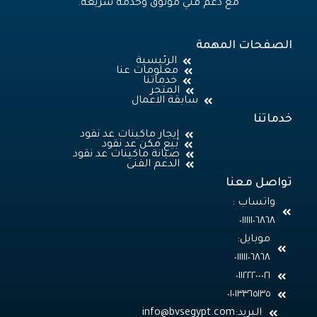
مع دعم فني موثوق وخدمة سريعة.
الصفحات المهمة
الرئيسية
معلومات عنا
خدماتنا
المتجر
سابقة الاعمال
خدماتنا
إيجار ماكينات عد نقود
بيع مكن عد نقود
صيانة ماكينات عد نقود
الدعم الفنى
تواصل معنا
واتساب :
٠١١١١١٠٦٨٦٨
موبايل:
٠١٠١٣٣٦٥١٣٥
البريد: info@bvsegypt.com