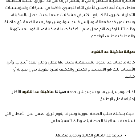
الأجهزة الحديثة المتطورة التي لا يقتصر دورها على عد الأوراق النقدية المختلفة
فقط، حيث أنها تضمن الأمان التام للجميع، خاصًة في الشركات والمؤسسات
التجارية الكبرى، لذلك يقع الكثير في مشكلات عندما يحدث عطل بالماكينة،
ويبحث عن خدمة فعالة، وبيزنس فاليو سوليوشن يوفر هذه الخدمة لأي ماكينة،
وذلك لأننا نوفر طاقم عمل ملم بــ
كيفية صيانة ماكينة عد النقود
المستوردة
والمحلية بمختلف أنواعهم.
صيانة ماكينة عد النقود
كافة ماكينات عد النقود المستعملة يحدث لها عطل وخلل لعدة أسباب. وأبرز
الأسباب تلك هو الاستخدام المتكرر والمكثف لفترة طويلة بدون صيانة أو
كشف.
ماكينة عد النقود
لذلك يوفر بيزنس فاليو سوليوشن خدمة
صيانة
الأكثر
إحترافية على الإطلاق.
حيث يمكنك طلب الخدمة الفورية وسوف يقوم فريق العمل بحل الأعطال التي
تستهدف الماكينة الخاصة بك، وذلك لأهميتها في:-
سرعة عد المبالغ المالية وتحديد قيمتها.