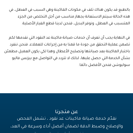
بالطبع قد يكون هناك تلف في مكونات الماكينة وهي السبب في العطل، في
هذه الحالة سيتم الاستعانة بجهاز مناسب من أجل التخلص من الجزء
المتسبب في العطل، ونوفر البديل، فنحن لدينا قطع الغيار الأصلية.
في النهاية يجب أن تعرف أن خدمات
صيانة ماكينة عد النقود
التي نقدمها لكم
تضمن عملية التحقق من جودة ما قمنا به من إجراءات للعملاء، فنحن ننفرد
باختبار الماكينة بعد صيانتها وتصليح الأعطال وهذا لكي يكون العميل مطمئن
بشأن الخدمة التي حصل عليها، لذلك لا تتردد في التواصل مع بيزنس فاليو
سوليوشن فنحن الأفضل دائما.
عن متجرنا
نقدّم خدمة صيانة ماكينات عد نقود ، تشمل الفحص
والإصلاح وضبط الدقة لضمان أفضل أداء وسرعة في العد،