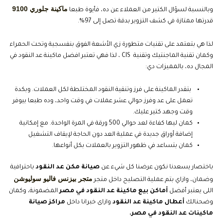
ماكينة جلوري 9100
وبالنسبة لسؤال الكتير من العملاء عن ده، فأيوة طبعا
قدرتها ممتازة في كشف التزوير بدقة تصل إلى 97%.
لذا هي بتعتمد على تقنيات متطورة زي الأشعة الفوق بنفسجية وتحت الحمراء
وكمان تقنية الماجنتيك وتقنية CIS ، لذا فهي تعتبر افضل ماكينة عد النقود في
المجال ده، بالمميزات دي:
بتقدر الماكينة على فرز وتنقية النقود المختلطة لكل العملات. وبكدة
تعمل على عد وفرز حوالي عشر عملات في وقت واحد، وده طبعا بيوفر
وقت وجهد كتير عليك.
كمان ليها كفاءة لعد حوالي 500 ورقة في المرة الواحدة. مع إمكانية
إضافة أوراق جديدة في عملية العد دون الحاجة لإيقاف التشغيل
كمان بتساعد في ظهور التزوير بالعملات بكل أنواعها.
باختصار يسعدنا نكون عرضنا كل شيء عن
صيانة مكن عد النقود
باحترافية
متجر بيزنس فاليو سوليوشن
وضمان، وازاي بتم عملية التصليح داخل متجر
اللى يعتبر أفضل
أماكن بيع ماكينة عد النقود في مصر
المضمونة، وكمان
وضحنالك
أعطال ماكينة عد النقود
وازاى خبرانا داخل
مراكز صيانة
ماكينات عد النقود في مصر.