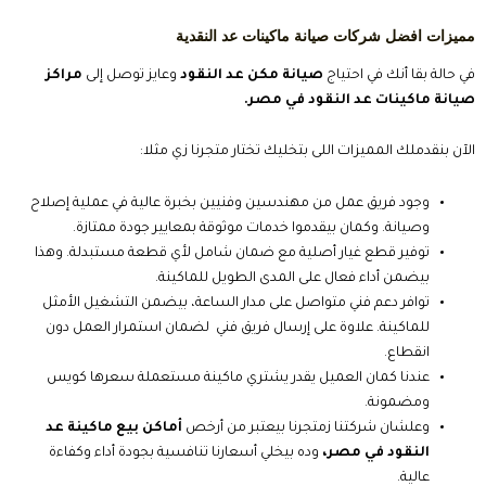
مميزات افضل شركات صيانة ماكينات عد النقدية
في حالة بقا أنك في احتياج
صيانة مكن عد النقود
وعايز توصل إلى
مراكز
صيانة ماكينات عد النقود في مصر.
الآن بنقدملك المميزات اللى بتخليك تختار متجرنا زي مثلا:
وجود فريق عمل من مهندسين وفنيين بخبرة عالية في عملية إصلاح
وصيانة. وكمان بيقدموا خدمات موثوقة بمعايير جودة ممتازة.
توفير قطع غيار أصلية مع ضمان شامل لأي قطعة مستبدلة. وهذا
بيضمن أداء فعال على المدى الطويل للماكينة.
توافر دعم فني متواصل على مدار الساعة، بيضمن التشغيل الأمثل
للماكينة. علاوة على إرسال فريق فني لضمان استمرار العمل دون
انقطاع.
عندنا كمان العميل يقدر يشتري ماكينة مستعملة سعرها كويس
ومضمونة.
وعلشان شركتنا زمتجرنا بيعتبر من أرخص
أماكن بيع ماكينة عد
النقود في مصر،
وده بيخلي أسعارنا تنافسية بجودة أداء وكفاءة
عالية.