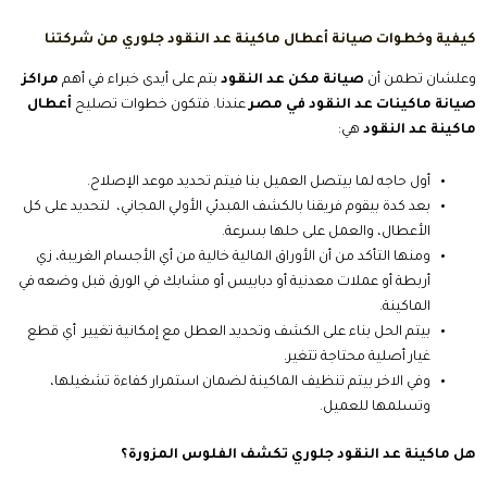
كيفية وخطوات صيانة أعطال ماكينة عد
النقود جلوري من شركتنا
وعلشان تطمن أن
صيانة مكن عد النقود
بتم على أيدى خبراء في أهم
مراكز
صيانة ماكينات عد النقود في مصر
عندنا. فتكون خطوات تصليح
أعطال
ماكينة عد النقود
هي:
أول حاجه لما بيتصل العميل بنا فيتم تحديد موعد الإصلاح.
بعد كدة بيقوم فريقنا بالكشف المبدئي الأولي المجاني، لتحديد على كل
الأعطال، والعمل على حلها بسرعة.
ومنها التأكد من أن الأوراق المالية خالية من أي الأجسام الغريبة، زي
أربطة أو عملات معدنية أو دبابيس أو مشابك في الورق قبل وضعه في
الماكينة.
بيتم الحل بناء على الكشف وتحديد العطل مع إمكانية تغيير أي قطع
غيار أصلية محتاجة تتغير.
وفي الاخر بيتم تنظيف الماكينة لضمان استمرار كفاءة تشغيلها،
وتسلمها للعميل.
هل ماكينة عد النقود جلوري تكشف الفلوس المزورة؟