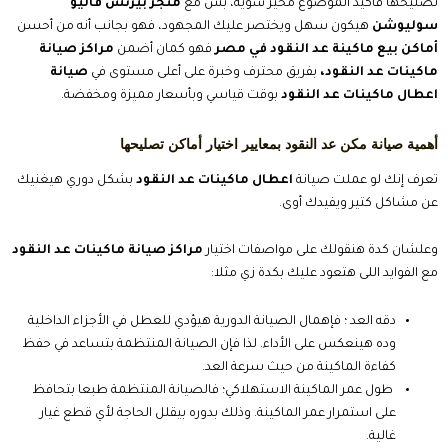
تصليحها فأكيد الموضوع محير شوية، بس مع
متجر بيزنس فاليو
سوليوشن
هيكون سهل ويختصر عليك المجهود، فهو بجانب أنه من أحسن
أماكن بيع ماكينة عد النقود في مصر
فهو كمان أضمن
مراكز صيانة
ماكينات عد النقود،
بفريق محترف وخبرة على أعلى مستوى في
صيانة
اعطال ماكينات عد النقود
بوقت قياسي وبأسعار مميزة
ومخفضة.
أهمية صيانة مكن عد النقود بمعايير اختيار أماكن تصليحها
تعرف إنك لو عملت صيانة
اعطال ماكينات عد النقود
بشكل دوري هيغنيك
عن مشاكل كتير ويفيدك أوى.
وعلشان كدة هنقولك على مواصفات اختيار
مراكز صيانة ماكينات عد النقود
مع الفوايد اللى هتعود عليك بكدة زي مثلا:
دقه العد ؛ فإهمال الصيانة الدورية هيؤدي للعطل في الأجزاء الداخلية
وده هينعكس على الأداء. لذا فإن الصيانة المنتظمة بتساعد في حفظ
كفاءة الماكينة من حيث سرعة العد.
طول عمر الماكينة الاستهلاكي؛ فالصيانة المنتظمة طبعا بتحافظ
على استمرار عمر الماكينة. وذلك بدوره بيقلل الحاجة لأي قطع غيار
غالية.