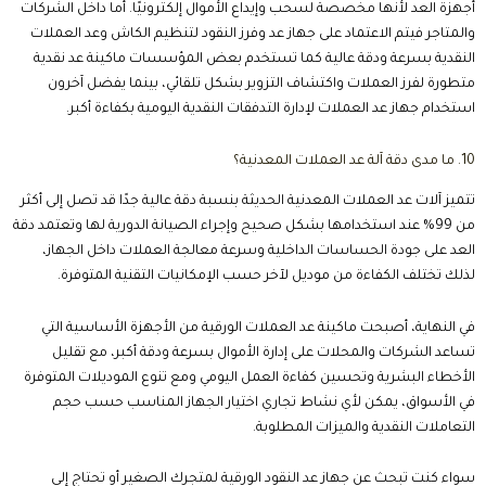
أجهزة العد لأنها مخصصة لسحب وإيداع الأموال إلكترونيًا. أما داخل الشركات
والمتاجر فيتم الاعتماد على جهاز عد وفرز النقود لتنظيم الكاش وعد العملات
النقدية بسرعة ودقة عالية كما تستخدم بعض المؤسسات ماكينة عد نقدية
متطورة لفرز العملات واكتشاف التزوير بشكل تلقائي، بينما يفضل آخرون
استخدام جهاز عد العملات لإدارة التدفقات النقدية اليومية بكفاءة أكبر.
10. ما مدى دقة آلة عد العملات المعدنية؟
تتميز آلات عد العملات المعدنية الحديثة بنسبة دقة عالية جدًا قد تصل إلى أكثر
من 99% عند استخدامها بشكل صحيح وإجراء الصيانة الدورية لها وتعتمد دقة
العد على جودة الحساسات الداخلية وسرعة معالجة العملات داخل الجهاز،
لذلك تختلف الكفاءة من موديل لآخر حسب الإمكانيات التقنية المتوفرة.
في النهاية، أصبحت ماكينة عد العملات الورقية من الأجهزة الأساسية التي
تساعد الشركات والمحلات على إدارة الأموال بسرعة ودقة أكبر، مع تقليل
الأخطاء البشرية وتحسين كفاءة العمل اليومي ومع تنوع الموديلات المتوفرة
في الأسواق، يمكن لأي نشاط تجاري اختيار الجهاز المناسب حسب حجم
التعاملات النقدية والميزات المطلوبة.
سواء كنت تبحث عن جهاز عد النقود الورقية لمتجرك الصغير أو تحتاج إلى