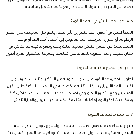
ويفضل الكثير من أصحاب الأنشطة التجارية استخدام جهاز عد الفلوس الذي
يجمع بين السرعة وسهولة الاستخدام مع تكلفة تشغيل مناسبة.
5. ما هو الخطأ البيئي في آلة عد النقود؟
الخطأ البيئي في أجهزة العد يشير إلى تأثر الجهاز بالعوامل المحيطة مثل الغبار،
الرطوبة، أو الحرارة المرتفعة، مما قد يؤدي إلى أخطاء أثناء العد أو توقف
الحساسات عن العمل بشكل صحيح لذلك يجب وضع ماكينة عد الكاش في
مكان نظيف وجيد التهوية للحفاظ على كفاءتها وعمرها التشغيلي لفترة أطول.
6. من هو مخترع ماكينة عد النقود؟
تطورت أجهزة عد النقود عبر سنوات طويلة من الابتكار، ويُنسب تطوير أولى
تقنيات العد الآلي إلى شركات تقنية متخصصة في المعدات البنكية خلال القرن
العشرين ومع التطور التكنولوجي أصبحت عدادات العملات النقدية أكثر ذكاءً
ودقة، حيث توفر اليوم إمكانيات متقدمة للكشف عن التزوير والفرز التلقائي.
7. ما اسم ماكينة عد النقود؟
تتنوع أسماء هذه الأجهزة حسب الاستخدام والسوق، ومن أشهر الأسماء
المتداولة: ماكينة عد الأموال، جهاز عد العملات، وماكينة عد النقدية كما يبحث