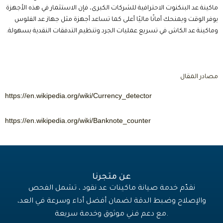
ماكينة عد البنكنوت الاحترافية للشركات الكبرى، فإن الاستثمار في هذه الأجهزة
يوفر الوقت ويمنحك أمانًا ماليًا أعلى كما تساعد أجهزة مثل جهاز عد الفلوس
وماكينة عد الكاش في تسريع عمليات الجرد وتنظيم التدفقات النقدية بسهولة.
مصادر المقال
https://en.wikipedia.org/wiki/Currency_detector
https://en.wikipedia.org/wiki/Banknote_counter
عن متجرنا
نقدّم خدمة صيانة ماكينات عد نقود ، تشمل الفحص
والإصلاح وضبط الدقة لضمان أفضل أداء وسرعة في العد،
مع دعم فني موثوق وخدمة سريعة.