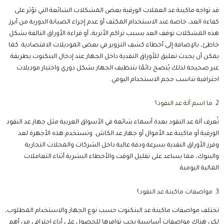
قد تواجه ماكينة عد العملات الورقية بعض المشكلات الشائعة التي تؤثر على
كفاءة العد، خاصة عند الاستخدام المكثف أو عدم إجراء الصيانة الدورية من أبرز
هذه المشكلات توقف العد بسبب تراكم الأتربة، أو قراءة الأوراق التالفة بشكل
خاطئ، بالإضافة إلى أخطاء كشف التزوير في بعض الموديلات الاقتصادية. كما
يمكن أن يحدث تعليق للأوراق النقدية داخل الجهاز عند إدخال البنكنوت بطريقة
غير صحيحة لذلك يُنصح دائمًا بتنظيف الجهاز بشكل دوري واختيار موديلات
احترافية تناسب حجم الاستخدام اليومي.
2. ما اسم آلة عد النقود؟
تُعرف آلة عد النقود بعدة أسماء شائعة في الأسواق العربية مثل جهاز عد النقود
الورقية أو ماكينة عد الأموال أو جهاز عد الكاش. وتستخدم هذه الأجهزة لعد
وفرز الأوراق النقدية بسرعة ودقة عالية داخل الشركات والمحلات التجارية
والبنوك، مما يساعد على تقليل الوقت والأخطاء البشرية أثناء التعاملات
المالية اليومية.
3. مواصفات ماكينة عد النقود؟
تختلف مواصفات ماكينة عد البنكنوت حسب نوع الجهاز والاستخدام المطلوب،
لكن هناك مواصفات أساسية يجب توافرها للحصول على أداء احترافي من أهم