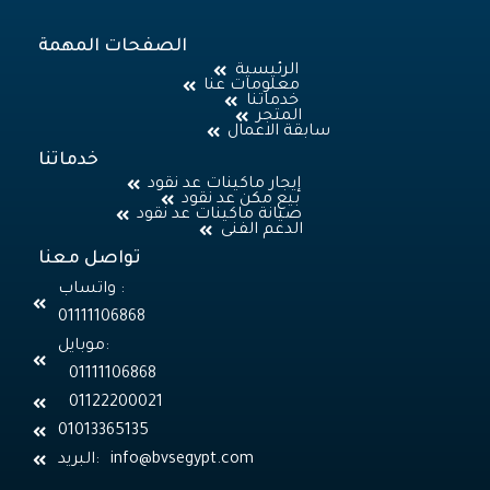
الصفحات المهمة
الرئيسية
معلومات عنا
خدماتنا
المتجر
سابقة الاعمال
خدماتنا
إيجار ماكينات عد نقود
بيع مكن عد نقود
صيانة ماكينات عد نقود
الدعم الفنى
تواصل معنا
واتساب :
01111106868
موبايل:
01111106868
01122200021
01013365135
البريد: info@bvsegypt.com