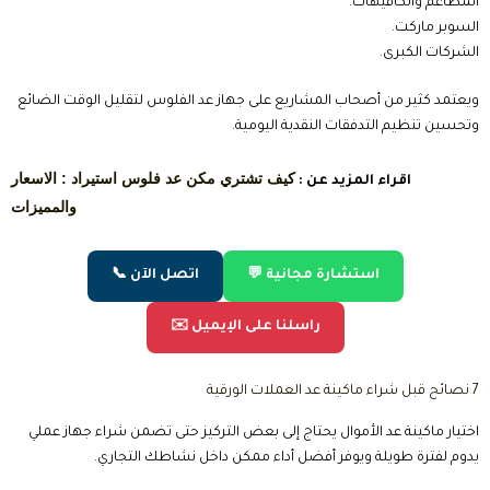
المطاعم والكافيهات.
السوبر ماركت.
الشركات الكبرى.
ويعتمد كثير من أصحاب المشاريع على جهاز عد الفلوس لتقليل الوقت الضائع
وتحسين تنظيم التدفقات النقدية اليومية.
كيف تشتري مكن عد فلوس استيراد : الاسعار
اقراء المزيد عن :
والمميزات
💬 استشارة مجانية
📞 اتصل الآن
✉️ راسلنا على الإيميل
7 نصائح قبل شراء ماكينة عد العملات الورقية
اختيار ماكينة عد الأموال يحتاج إلى بعض التركيز حتى تضمن شراء جهاز عملي
يدوم لفترة طويلة ويوفر أفضل أداء ممكن داخل نشاطك التجاري.