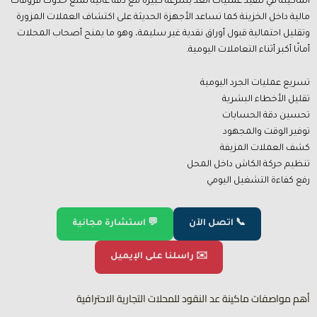
الماكينة في تنفيذ عمليات العد بسرعة كبيرة مع دقة عالية تمنع حدوث فروقات
مالية داخل الخزينة كما تساعد الأجهزة الحديثة على اكتشاف العملات المزورة
وتقليل احتمالية قبول أوراق نقدية غير سليمة، وهو ما يمنح أصحاب المحلات
أمانًا أكبر أثناء التعاملات اليومية.
تسريع عمليات الجرد اليومية
تقليل الأخطاء البشرية
تحسين دقة الحسابات
توفير الوقت والمجهود
كشف العملات المزيفة
تنظيم حركة الكاش داخل المحل
رفع كفاءة التشغيل اليومي
📞 اتصل الآن
💬 استشارة مجانية
✉️ راسلنا على الإيميل
أهم مواصفات ماكينة عد النقود للمحلات التجارية الاحترافية