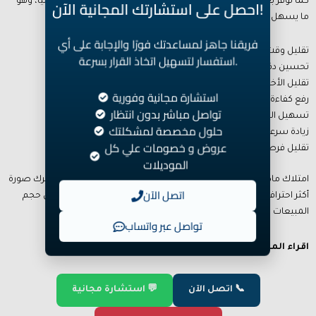
احصل على استشارتك المجانية الآن!
كما توفر بعض الموديلات إمكانية جمع الرزم وحساب الإجماليات تلقائيًا، وهو
ما يسهل العمليات المحاسبية اليومية من أبرز الفوائد العملية:
فريقنا جاهز لمساعدتك فورًا والإجابة على أي
تقليل وقت إغلاق الكاشير
استفسار لتسهيل اتخاذ القرار بسرعة.
تحسين دقة الحسابات
تقليل الأخطاء البشرية
استشارة مجانية وفورية
رفع كفاءة الموظفين
تواصل مباشر بدون انتظار
تسهيل الجرد اليومي
حلول مخصصة لمشكلتك
زيادة سرعة خدمة العملاء
عروض و خصومات علي كل
تقليل فرص التلاعب المالي
الموديلات
امتلاك ماكينة عد النقود للمحلات التجارية داخل نقطة البيع يمنح متجرك صورة
اتصل الآن
أكثر احترافية ويساعدك على إدارة العمليات النقدية بسهولة مهما كان حجم
المبيعات اليومي.
تواصل عبر واتساب
BVS تقدم افضل تحديث ماكينة عد النقود
اقراء المزيد عن :
📞 اتصل الآن
💬 استشارة مجانية