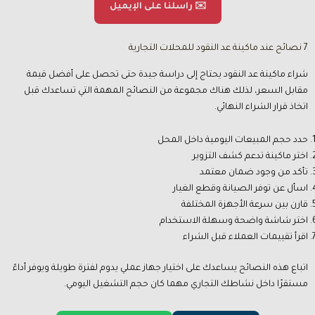
✉️ راسلنا على الإيميل
7 نصائح عند ماكينة عد النقود للمحلات التجارية
شراء ماكينة عد النقود يحتاج إلى دراسة جيدة حتى تحصل على أفضل قيمة
مقابل السعر، لذلك هناك مجموعة من النصائح المهمة التي تساعدك قبل
اتخاذ قرار الشراء النهائي.
حدد حجم المبيعات اليومية داخل المحل
اختر ماكينة تدعم كشف التزوير
تأكد من وجود ضمان معتمد
اسأل عن توفر الصيانة وقطع الغيار
قارن بين سرعة الأجهزة المختلفة
اختر شاشة واضحة وسهلة الاستخدام
اقرأ تقييمات العملاء قبل الشراء
اتباع هذه النصائح يساعدك على اختيار جهاز عملي يدوم لفترة طويلة ويوفر أداءً
مستقرًا داخل نشاطك التجاري مهما كان حجم التشغيل اليومي.