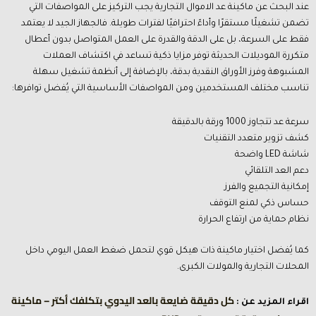
عند البحث عن ماكينة عد الاموال التجارية يجب التركيز على المواصفات التي
تضمن تشغيلًا مستقرًا وأداءً احترافيًا لفترات طويلة. فالجهاز الجيد لا يعتمد
فقط على السرعة، بل على الدقة والقدرة على العمل المتواصل بدون أعطال
متكررة الموديلات الحديثة توفر مزايا ذكية تساعد في اكتشاف العملات
المشبوهة وفرز الأوراق النقدية بدقة، بالإضافة إلى أنظمة تشغيل سهلة
تناسب مختلف المستخدمين ومن المواصفات الأساسية التي يُفضل توافرها:
سرعة عد تتجاوز 1000 ورقة بالدقيقة
كشف تزوير متعدد التقنيات
شاشة LED واضحة
دعم العد التلقائي
إمكانية التجميع والفرز
حساس ذكي لمنع التوقف
نظام حماية من ارتفاع الحرارة
كما يُفضل اختيار ماكينة ذات هيكل قوي لتحمل ضغط العمل اليومي داخل
المحلات التجارية والمولات الكبرى.
كل دقيقة ضايعة بالعد اليدوي بتكلفك أكتر – ماكينة
اقراء المزيد عن :