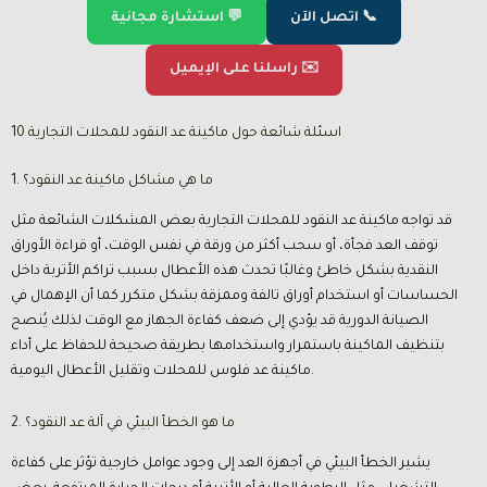
📞 اتصل الآن
💬 استشارة مجانية
✉️ راسلنا على الإيميل
10 اسئلة شائعة حول ماكينة عد النقود للمحلات التجارية
1. ما هي مشاكل ماكينة عد النقود؟
قد تواجه ماكينة عد النقود للمحلات التجارية بعض المشكلات الشائعة مثل
توقف العد فجأة، أو سحب أكثر من ورقة في نفس الوقت، أو قراءة الأوراق
النقدية بشكل خاطئ وغالبًا تحدث هذه الأعطال بسبب تراكم الأتربة داخل
الحساسات أو استخدام أوراق تالفة وممزقة بشكل متكرر كما أن الإهمال في
الصيانة الدورية قد يؤدي إلى ضعف كفاءة الجهاز مع الوقت لذلك يُنصح
بتنظيف الماكينة باستمرار واستخدامها بطريقة صحيحة للحفاظ على أداء
ماكينة عد فلوس للمحلات وتقليل الأعطال اليومية.
2. ما هو الخطأ البيئي في آلة عد النقود؟
يشير الخطأ البيئي في أجهزة العد إلى وجود عوامل خارجية تؤثر على كفاءة