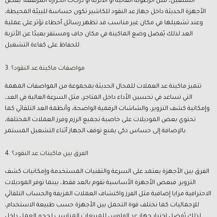
التشغيل، مثل الرطوبة العالية أو الأتربة أو درجات الحرارة المرتفعة. بعض
الأجهزة الحديثة داخل جهاز عد النقود للكاشير تكون حساسة للبيئة المحيطة،
وعند تشغيلها في مكان غير مناسب قد تظهر رسائل أخطاء تؤثر على عملية
العد لذلك يُفضل وضع الماكينة في مكان جاف ومستقر بعيدًا عن الأتربة
للحفاظ على كفاءة التشغيل.
3. مواصفات ماكينة عد النقود؟
تتميز ماكينة عد العملات للمحال الحديثة بمجموعة من المواصفات المهمة
التي تساعد في تحسين الأداء داخل المتاجر، مثل السرعة العالية في العد،
وإمكانية كشف التزوير، والشاشات الرقمية الواضحة، وأنظمة العد التلقائي كما
تحتوي بعض الموديلات على خاصية تجميع الرزم وفرز العملات المختلفة،
بالإضافة إلى حساس ذكي يمنع توقف الجهاز أثناء التشغيل المستمر.
4. الفرق بين ماكينات عد النقود؟
الفرق بين الأجهزة يعتمد على السرعة والتقنيات المستخدمة وإمكانيات كشف
التزوير. فبعض الأجهزة الأساسية تقوم بالعد فقط، بينما توفر الموديلات
الاحترافية مزايا إضافية مثل الفرز واكتشاف العملات المزيفة والحساب التلقائي
للإجماليات كما تختلف قوة التحمل بين الأجهزة حسب طبيعة الاستخدام،
لذلك يُفضل اختيار جهاز عد الفلوس للمبيعات المناسب لحجم العمل داخل