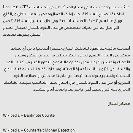
يظهر خطأ CE2 غالبًا بسبب وجود انسداد في مسار العد أو خلل في الحساسات
الداخلية لإصلاح المشكلة يجب إيقاف الجهاز وفحص الممر الداخلي وإزالة أي
أوراق عالقة ثم تنظيف الحساسات جيدًا وفي حال استمرار المشكلة يُفضل
التواصل مع فني صيانة متخصص في عداد النقود للمحال لضمان إصلاح
العطل بطريقة صحيحة.
أصبحت ماكينة عد النقود للمحلات التجارية عنصرًا أساسيًا داخل أي نشاط
يعتمد على التداول النقدي اليومي، لأنها تساعد في تسريع العمل وتقليل
الأخطاء وتحسين إدارة الأموال بكفاءة عالية ومع التطور الكبير في تقنيات العد
والكشف عن التزوير، باتت الأجهزة الحديثة توفر حلولًا ذكية تناسب مختلف أنواع
المحلات والمتاجر سواء كنت تبحث عن ماكينة عد كاش أو جهاز عد النقود
السريع أو حتى عداد النقود للمحال فإن اختيار الجهاز المناسب سيمنح نشاطك
التجاري دقة أكبر وسرعة أعلى واحترافية واضحة أمام العملاء.
مصادر المقال
Wikipedia – Banknote Counter
Wikipedia – Counterfeit Money Detection