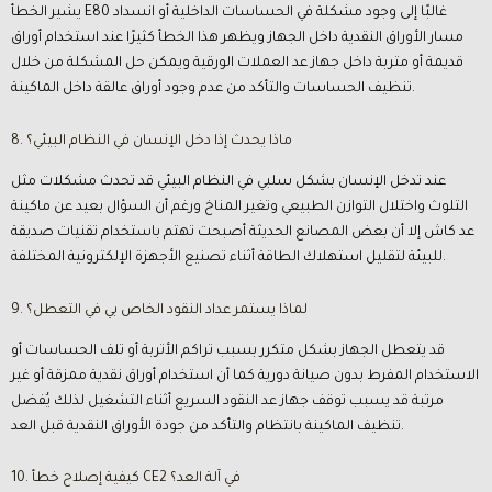
يشير الخطأ E80 غالبًا إلى وجود مشكلة في الحساسات الداخلية أو انسداد
مسار الأوراق النقدية داخل الجهاز ويظهر هذا الخطأ كثيرًا عند استخدام أوراق
قديمة أو متربة داخل جهاز عد العملات الورقية ويمكن حل المشكلة من خلال
تنظيف الحساسات والتأكد من عدم وجود أوراق عالقة داخل الماكينة.
8. ماذا يحدث إذا دخل الإنسان في النظام البيئي؟
عند تدخل الإنسان بشكل سلبي في النظام البيئي قد تحدث مشكلات مثل
التلوث واختلال التوازن الطبيعي وتغير المناخ ورغم أن السؤال بعيد عن ماكينة
عد كاش إلا أن بعض المصانع الحديثة أصبحت تهتم باستخدام تقنيات صديقة
للبيئة لتقليل استهلاك الطاقة أثناء تصنيع الأجهزة الإلكترونية المختلفة.
9. لماذا يستمر عداد النقود الخاص بي في التعطل؟
قد يتعطل الجهاز بشكل متكرر بسبب تراكم الأتربة أو تلف الحساسات أو
الاستخدام المفرط بدون صيانة دورية كما أن استخدام أوراق نقدية ممزقة أو غير
مرتبة قد يسبب توقف جهاز عد النقود السريع أثناء التشغيل لذلك يُفضل
تنظيف الماكينة بانتظام والتأكد من جودة الأوراق النقدية قبل العد.
10. كيفية إصلاح خطأ CE2 في آلة العد؟