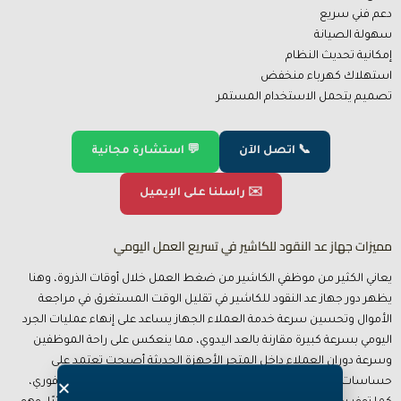
دعم فني سريع
سهولة الصيانة
إمكانية تحديث النظام
استهلاك كهرباء منخفض
تصميم يتحمل الاستخدام المستمر
📞 اتصل الآن
💬 استشارة مجانية
✉️ راسلنا على الإيميل
مميزات جهاز عد النقود للكاشير في تسريع العمل اليومي
يعاني الكثير من موظفي الكاشير من ضغط العمل خلال أوقات الذروة، وهنا
يظهر دور جهاز عد النقود للكاشير في تقليل الوقت المستغرق في مراجعة
الأموال وتحسين سرعة خدمة العملاء الجهاز يساعد على إنهاء عمليات الجرد
اليومي بسرعة كبيرة مقارنة بالعد اليدوي، مما ينعكس على راحة الموظفين
وسرعة دوران العملاء داخل المتجر الأجهزة الحديثة أصبحت تعتمد على
حساسات ذكية تستطيع اكتشاف العملات التالفة أو المزورة بشكل فوري،