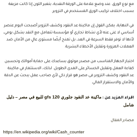
مع نوع الورق. عند وضع علامة على الورقة النقدية، يتغير اللون إذا كانت مزيفة
بسبب اختلاف تركيب الورق المستخدم في التزوير.
في النهاية، يمكن القول إن ماكينة عد النقود وكشف التزوير أصبحت اليوم عنصر
أساسي لا غنى عنه لأي نشاط تجاري أو مؤسسة تتعامل مع النقد بشكل يومي،
لأنها لا توفر فقط السرعة في العد، بل تمنح أيضًا مستوى عالٍ من الأمان ضد
العملات المزورة وتقليل الأخطاء البشرية.
اختيار الجهاز المناسب من مصدر موثوق يساعدك على حماية أموالك وتحسين
كفاءة العمل وتقليل الخسائر على المدى الطويل. لذلك، الاستثمار في ماكينة
عد النقود وكشف التزوير فى مصر هو قرار ذكي لأي صاحب عمل يبحث عن الدقة
والأمان والاستقرار المالي.
ماكينة عد النقود جلوري gfs 120 للبيع في مصر – دليل
اقراء المزيد عن :
شامل
مصادر المقال
https://en.wikipedia.org/wiki/Cash_counter