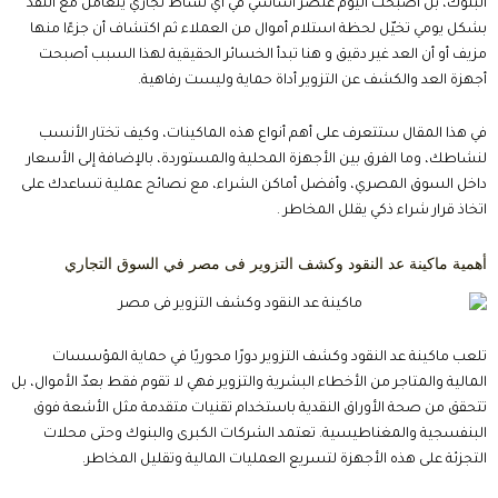
البنوك، بل أصبحت اليوم عنصر أساسي في أي نشاط تجاري يتعامل مع النقد
بشكل يومي تخيّل لحظة استلام أموال من العملاء ثم اكتشاف أن جزءًا منها
مزيف أو أن العد غير دقيق و هنا تبدأ الخسائر الحقيقية لهذا السبب أصبحت
أجهزة العد والكشف عن التزوير أداة حماية وليست رفاهية.
في هذا المقال ستتعرف على أهم أنواع هذه الماكينات، وكيف تختار الأنسب
لنشاطك، وما الفرق بين الأجهزة المحلية والمستوردة، بالإضافة إلى الأسعار
داخل السوق المصري، وأفضل أماكن الشراء، مع نصائح عملية تساعدك على
اتخاذ قرار شراء ذكي يقلل المخاطر .
أهمية ماكينة عد النقود وكشف التزوير فى مصر في السوق التجاري
تلعب ماكينة عد النقود وكشف التزوير دورًا محوريًا في حماية المؤسسات
المالية والمتاجر من الأخطاء البشرية والتزوير فهي لا تقوم فقط بعدّ الأموال، بل
تتحقق من صحة الأوراق النقدية باستخدام تقنيات متقدمة مثل الأشعة فوق
البنفسجية والمغناطيسية. تعتمد الشركات الكبرى والبنوك وحتى محلات
التجزئة على هذه الأجهزة لتسريع العمليات المالية وتقليل المخاطر.