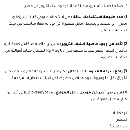
7 نصائح تجعلك تشتري ماكينة عد النقود وكشف التزوير فى مصر
1) حدد طبيعة استخدامك بدقة :
هل استخدامك يومي كثيف (شركة أو
مخزن) أم استخدام بسيط (محل صغير)؟ كل نوع له جهاز مناسب من حيث
السرعة والتحمل.
2) تأكد من وجود خاصية كشف التزوير :
مش أي ماكينة عد كاش كفاية. لازم
تتأكد إن الجهاز يدعم تقنيات كشف مثل UV وMG وIR لضمان حماية أموالك من
العملات المزورة.
3) راجع سرعة العد وسعة الإدخال :
كل ما زادت سرعة الجهاز وسعة إدخال
الأوراق، كل ما وفر وقت وجهد أكبر، خصوصًا في البيئات التجارية المزدحمة.
bvsegypt
4) قارن بين أكثر من موديل داخل الموقع :
في
هتلاقي أكثر من
خيار، فاعمل مقارنة بين:
الإمكانيات
السعر
بلد المنشأ