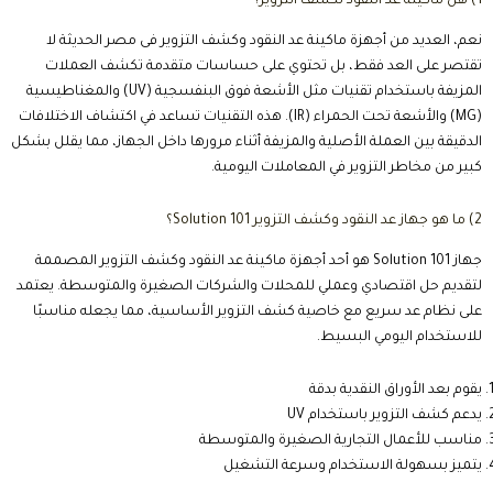
1) هل ماكينة عد النقود تكشف التزوير؟
نعم، العديد من أجهزة ماكينة عد النقود وكشف التزوير فى مصر الحديثة لا
تقتصر على العد فقط، بل تحتوي على حساسات متقدمة تكشف العملات
المزيفة باستخدام تقنيات مثل الأشعة فوق البنفسجية (UV) والمغناطيسية
(MG) والأشعة تحت الحمراء (IR). هذه التقنيات تساعد في اكتشاف الاختلافات
الدقيقة بين العملة الأصلية والمزيفة أثناء مرورها داخل الجهاز، مما يقلل بشكل
كبير من مخاطر التزوير في المعاملات اليومية.
2) ما هو جهاز عد النقود وكشف التزوير Solution 101؟
جهاز Solution 101 هو أحد أجهزة ماكينة عد النقود وكشف التزوير المصممة
لتقديم حل اقتصادي وعملي للمحلات والشركات الصغيرة والمتوسطة. يعتمد
على نظام عد سريع مع خاصية كشف التزوير الأساسية، مما يجعله مناسبًا
للاستخدام اليومي البسيط.
يقوم بعد الأوراق النقدية بدقة
يدعم كشف التزوير باستخدام UV
مناسب للأعمال التجارية الصغيرة والمتوسطة
يتميز بسهولة الاستخدام وسرعة التشغيل