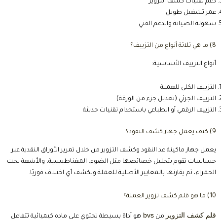
دعم تقنيات كشف التزوير
عمر تشغيل طويل
سهولة الصيانة والدعم الفني
8) ما هي ثلاثة أنواع من التزييف؟
أنواع التزييف الأساسية:
التزييف الكلي للعملة
التزييف الجزئي (تعديل جزء من الورقة)
التزييف الرقمي أو الطباعي باستخدام تقنيات حديثة
9) كيف يعمل جهاز كشف النقود؟
يعمل جهاز ماكينة عد النقود وكشف التزوير من خلال تمرير الأوراق النقدية عبر
حساسات تقوم بتحليل خصائصها مثل الضوء، المغناطيسية، والأشعة تحت
الحمراء، ثم يقارنها بالمعايير الأصلية للعملة ويكشف أي اختلاف فوريًا.
10) ما هو قلم كشف تزوير العملة؟
قلم كشف التزوير
bvs
من
هو أداة بسيطة تحتوي على مادة كيميائية تتفاعل