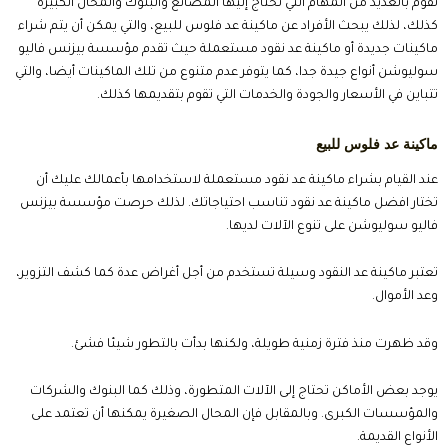
تقوم بالعديد من المهام التي تحتاج إليها المصانع والبنوك والمحال الكبيرة
كذلك، لذلك يبحث الأفراد عن
ماكينة عد فلوس للبيع،
والتي يمكن أن يتم شراء
ماكينات جديدة أو ماكينة عد نقود مستعملة حيث تقدم مؤسسة بيزنس فاليو
سوليوشن أنواع جيدة جدا، كما يتوفر عدم متنوع من تلك الماكينات أيضا، والتي
تتباين في الأسعار والجودة والخدمات التي تقوم بتقديمها كذلك.
ماكينة عد فلوس للبيع
عند القيام بشراء ماكينة عد نقود مستعملة لاستخدامها بأعمالك عليك أن
تختار
افضل ماكينة عد نقود
تناسب احتياجاتك. لذلك حرصت مؤسسة بيزنس
فاليو سوليوشن على تنوع الآلات لديها.
تعتبر ماكينة عد النقود وسيلة تستخدم من أجل أغراض عدة كما كشف التزوير،
وعد الأموال.
وقد ظهرت منذ فترة زمنية طويلة، ولكنها بدأت بالتطور شيئا فشئ.
يوجد بعض الأماكن تحتاج إلى الآلات المتطورة، وذلك كما البنوك والشركات
والمؤسسات الكبرى. وبالمقابل فإن المحال الصغيرة يمكنها أن تعتمد على
الأنواع القديمة.