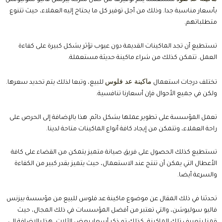
مستعملة
يتم توفيرها من خلال شركة بيزنس فاليو سوليوشن
بأسعار مناسبة جدا. وذلك من أجل توفير كل ما يحتاج إليه العملاء، حيث تتنوع
متطلباتهم.
تستطيع أن تجد الماكينات القديمة دون عيوب تؤثر بشكل كبيرة على كفاءة
العمل. تتمكن كذلك من شراء ماكينة حديثة مستعملة.
ماكينة عد فلوس
تختلف درجات استعمال
للبيع،
وتبعا لذلك يتم تحديد سعرها.
ولكن في جميع الأحوال فإن أسعارنا تنافسية.
تعمل المؤسسة على تطوير عملها بشكل دائم. هذا بالإضافة إلى الحرص على
راحة العملاء، وتتمكن من إيجاد كافة أنواع الماكينات متاحة لدينا.
تستطيع كذلك الحصول على فريق صيانة متميز يتمكن من القضاء على كافة
الأعطال التي يمكن أن تنتج عند الاستعمال، حيث يتميز بقدر كبير من الكفاءة
والسرعة أيضا.
تحدثنا في ذلك المقال عن موضوع
ماكينة عد فلوس للبيع
من مؤسسة بيزنس
فاليو سوليوشن، والتي تعتبر من أفضل المؤسسات في ذلك المجال، حيث
قمنا بتعريف تلك الماكينة، كذلك تم ذكر أسعار بعض الآلات، هذا بالإضافة إلى