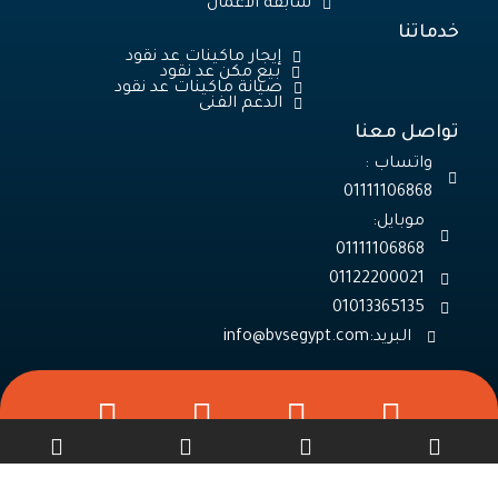
سابقة الاعمال
خدماتنا
إيجار ماكينات عد نقود
بيع مكن عد نقود
صيانة ماكينات عد نقود
الدعم الفنى
تواصل معنا
واتساب :
01111106868
موبايل:
01013365135
البريد: info@bvsegypt.com
W
P
W
h
h
h
a
o
a