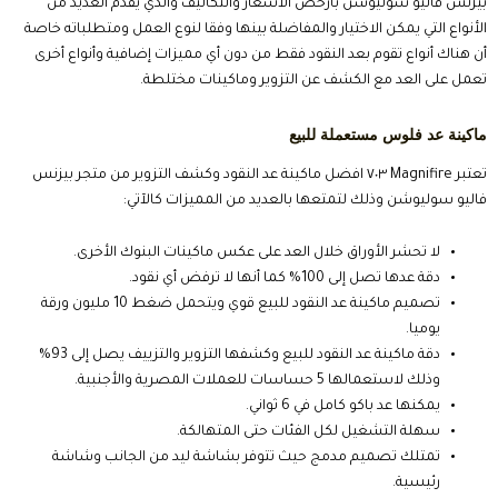
بيزنس فاليو سوليوشن بأرخص الأسعار والتكاليف والذي يقدم العديد من
الأنواع التي يمكن الاختيار والمفاضلة بينها وفقا لنوع العمل ومتطلباته خاصة
أن هناك أنواع تقوم بعد النقود فقط من دون أي مميزات إضافية وأنواع أخرى
تعمل على العد مع الكشف عن التزوير وماكينات مختلطة.
ماكينة عد فلوس مستعملة للبيع
تعتبر Magnifire ٧٠٣ افضل ماكينة عد النقود وكشف التزوير من متجر بيزنس
فاليو سوليوشن وذلك لتمتعها بالعديد من المميزات كالآتي:
لا تحشر الأوراق خلال العد على عكس ماكينات البنوك الأخرى.
دقة عدها تصل إلى 100% كما أنها لا ترفض أي نقود.
تصميم ماكينة عد النقود للبيع قوي ويتحمل ضغط 10 مليون ورقة
يوميا.
دقة ماكينة عد النقود للبيع وكشفها التزوير والتزييف يصل إلى 93%
وذلك لاستعمالها 5 حساسات للعملات المصرية والأجنبية.
يمكنها عد باكو كامل في 6 ثواني.
سهلة التشغيل لكل الفئات حتى المتهالكة.
تمتلك تصميم مدمج حيث تتوفر بشاشة ليد من الجانب وشاشة
رئيسية.