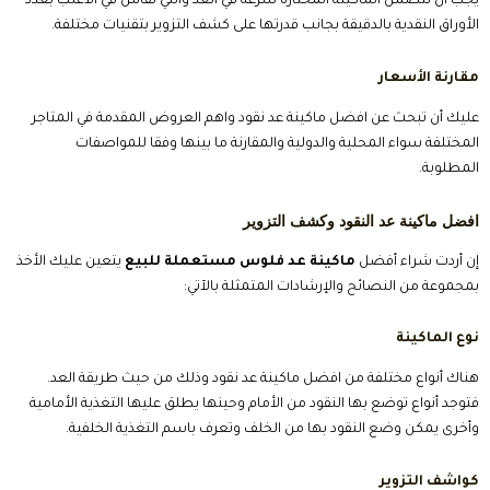
يجب أن تتضمن الماكينة المختارة سرعه في العد والتي تقاس في الأغلب بعدد
الأوراق النقدية بالدقيقة بجانب قدرتها على كشف التزوير بتقنيات مختلفة.
مقارنة الأسعار
عليك أن تبحث عن افضل ماكينة عد نقود واهم العروض المقدمة في المتاجر
المختلفة سواء المحلية والدولية والمقارنة ما بينها وفقا للمواصفات
المطلوبة.
افضل ماكينة عد النقود و
كشف التزوير
إن أردت شراء أفضل
ماكينة عد فلوس مستعملة للبيع
يتعين عليك الأخذ
بمجموعة من النصائح والإرشادات المتمثلة بالآتي:
نوع الماكينة
هناك أنواع مختلفة من افضل ماكينة عد نقود وذلك من حيث طريقة العد.
فتوجد أنواع توضع بها النقود من الأمام وحينها يطلق عليها التغذية الأمامية
وأخرى يمكن وضع النقود بها من الخلف وتعرف باسم التغذية الخلفية.
كواشف التزوير