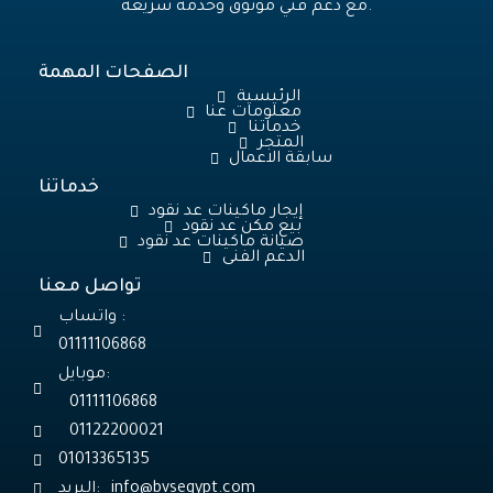
مع دعم فني موثوق وخدمة سريعة.
الصفحات المهمة
الرئيسية
معلومات عنا
خدماتنا
المتجر
سابقة الاعمال
خدماتنا
إيجار ماكينات عد نقود
بيع مكن عد نقود
صيانة ماكينات عد نقود
الدعم الفنى
تواصل معنا
واتساب :
01111106868
موبايل:
01111106868
01122200021
01013365135
البريد: info@bvsegypt.com