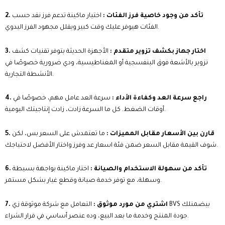
2. تأكد من وجود خاصية فرز الفئات :
اختيار ماكينة تدعم فرز نقد حسب
الفئات هيوفر عليك وقت كبير ويقلل مجهود الفرز اليدوي.
3. اختار جهاز بكشف تزوير متقدم :
الأجهزة الحديثة بتوفر تقنيات كشف
تزوير بالأشعة فوق البنفسجية أو المغناطيسية، ودي ضرورية خصوصًا في
الأنشطة التجارية.
4. راجع سرعة العد وكفاءة الأداء :
سرعة العد عامل مهم، خصوصًا في
أوقات الضغط. كل ما السرعة زادت، زادت إنتاجيتك اليومية.
5. قارن بين الأسعار مقابل المميزات :
ما تعتمدش على السعر بس، لكن
شوف القيمة مقابل السعر ضمن فئة اسعار عد وفرز واختار الأفضل لاحتياجك.
6. تأكد من سهولة الاستخدام والصيانة :
اختار ماكينة بواجهة بسيطة
وسهلة، مع توفر خدمة صيانة وقطع غيار بشكل مستمر.
7. اشتري من مورد موثوق :
التعامل مع شركة موثوقة زي BVS بيضمنلك
جودة المنتج وخدمة ما بعد البيع، وده عنصر أساسي في قرار الشراء.