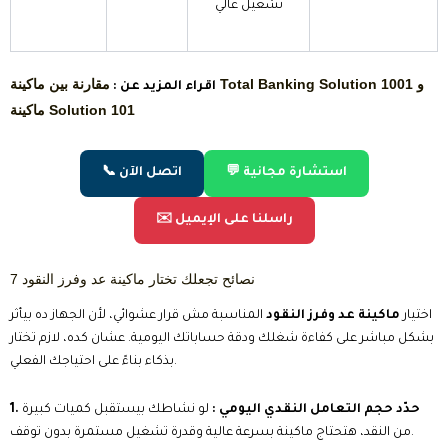
تشغيل عالي
مقارنة بين ماكينة Total Banking Solution 1001 و
اقراء المزيد عن :
ماكينة Solution 101
💬 استشارة مجانية
📞 اتصل الآن
✉️ راسلنا على الإيميل
7 نصائح تجعلك تختار ماكينة عد وفرز النقود
اختيار
ماكينة عد وفرز النقود
المناسبة مش قرار عشوائي، لأن الجهاز ده بيأثر
بشكل مباشر على كفاءة شغلك ودقة حساباتك اليومية. عشان كده، لازم تختار
بذكاء بناءً على احتياجك الفعلي.
1. حدّد حجم التعامل النقدي اليومي :
لو نشاطك بيستقبل كميات كبيرة
من النقد، هتحتاج ماكينة بسرعة عالية وقدرة تشغيل مستمرة بدون توقف.