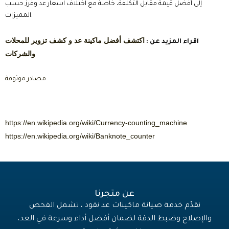
إلى أفضل قيمة مقابل التكلفة، خاصة مع اختلاف اسعار عد وفرز حسب
المميزات.
اكتشف أفضل ماكينة عد و كشف تزوير للمحلات
اقراء المزيد عن :
والشركات
مصادر موثوقة
https://en.wikipedia.org/wiki/Currency-counting_machine
https://en.wikipedia.org/wiki/Banknote_counter
عن متجرنا
نقدّم خدمة صيانة ماكينات عد نقود ، تشمل الفحص
والإصلاح وضبط الدقة لضمان أفضل أداء وسرعة في العد،