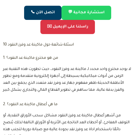
💬 استشارة مجانية
📞 اتصل الآن
✉️ راسلنا على الإيميل
10 اسئلة شائعة حول ماكينة عد وفرز النقود
1. من هو مخترع ماكينة عد النقود؟
لا يوجد مخترع واحد محدد لـ ماكينة عد وفرز النقود، حيث تطورت هذه التقنية عبر
الزمن من أدوات ميكانيكية بسيطة إلى أجهزة إلكترونية متقدمة ومع تطور
الأنظمة الحديثة ظهر مفهوم جهاز عد وفرز نقد متعدد الذي يجمع بين العد
والفرز بدقة عالية، مما ساهم في تطوير القطاع المالي والتجاري بشكل كبير.
2. ما هي أعطال ماكينة عد النقود؟
من أشهر أعطال ماكينة عد وفرز النقود مشاكل سحب الأوراق النقدية، أو
التوقف المفاجئ، أو أخطاء العد الناتجة عن الأتربة أو الأوراق التالفة لذلك يُنصح
دائمًا باستخدام اداة عد وفرز نقد بجودة عالية مع صيانة دورية لتجنب هذه