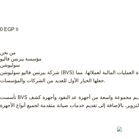
0
EGP
0
من نحن
مؤسسة بيزنس فاليو
سوليوشن
شركة بيزنس فاليو سوليوشن (BVS) هي الرائدة في بيع، صيانة، وإيجار أجهزة عد النقود وكشف التزوير في مصر، وتلتزم بتقديم أعلى معايير الجودة والدقة لضمان أمان وكفاءة العمليات المالية لعملائها، مما
جعلها الخيار الأول للعديد من الشركات والمؤسسات.
تأسست BVS منذ أكثر من عقد من الزمن، وتؤمن الشركة بأن النجاح في الأعمال يتطلب شريكًا موثوقًا به يقدم حلولًا متكاملة. لذلك، تفتخر الشركة بتقديم مجموعة واسعة من أجهزة عد النقود وأجهزة كشف