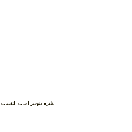
نلتزم بتوفير أحدث التقنيات في مجال ماكينات عد النقود وكشف التزوير، مع التركيز على تقديم حلول متطورة تلبي احتياجات العملاء وتعزز من كفاءة عملياتهم المالية.