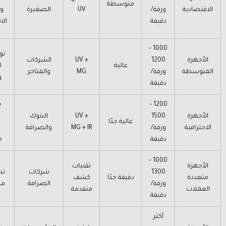
متوسطة
الاقتصادية
ورقة/
UV
الصغيرة
و
دقيقة
الا
1000 –
تو
الأجهزة
1200
UV +
الشركات
عالية
ا
المتوسطة
ورقة/
MG
والمتاجر
و
دقيقة
1200 –
س
الأجهزة
1500
UV +
البنوك
عالية جدًا
الاحترافية
ورقة/
MG + IR
والصرافة
دقيقة
م
1000 –
الأجهزة
تقنيات
1300
شركات
تد
متعددة
دقيقة جدًا
كشف
ورقة/
الصرافة
من
العملات
متقدمة
دقيقة
أكثر