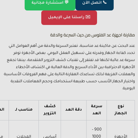
📞 اتصل الآن
💬 استشارة مجانية
✉️ راسلنا على الإيميل
مقارنة اجهزة عد الفلوس من حيث السرعة والدقة
عند البحث عن ماكينة عد مناسبة، تعتبر السرعة والدقة من أهم العوامل التي
تحدد كفاءة الجهاز وقدرته على تسهيل العمل اليومي. بعض الأجهزة توفر
سرعة عد عالية لكنها قد تفتقر إلى تقنيات كشف التزوير المتقدمة، بينما تجمع
الأجهزة الاحترافية بين الأداء السريع والدقة العالية في اكتشاف الأخطاء
والعملات المزيفة لذلك تساعدك المقارنة التالية على فهم الفروقات الأساسية
واختيار الجهاز الأنسب حسب طبيعة استخدامك وحجم المعاملات النقدية
اليومية.
نوع
سرعة
كشف
دقة العد
مناسب لـ
ال
الجهاز
العد
التزوير
900 –
الأجهزة
1000
أساسي
المحلات
م