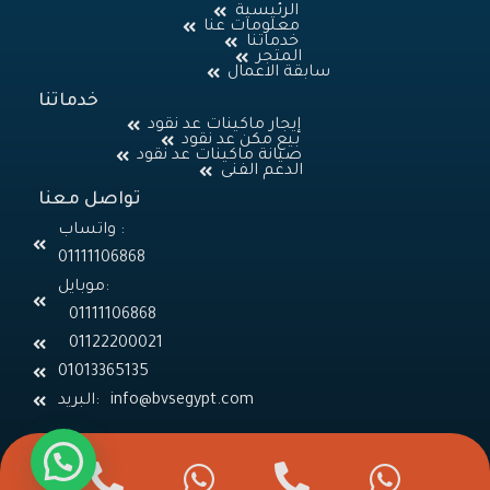
الرئيسية
معلومات عنا
خدماتنا
المتجر
سابقة الاعمال
خدماتنا
إيجار ماكينات عد نقود
بيع مكن عد نقود
صيانة ماكينات عد نقود
الدعم الفنى
تواصل معنا
واتساب :
01111106868
موبايل:
01111106868
01122200021
01013365135
البريد: info@bvsegypt.com
P
W
P
W