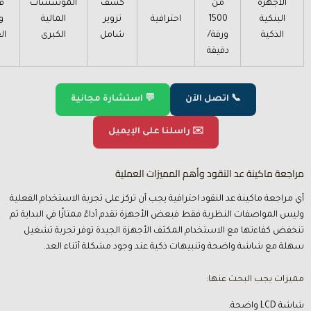
الأجهزة
من
كشف
المؤسسات
ف
البنكية
1500
احترافية
تزوير
المالية
و
الذكية
ورقة/
شامل
الكبرى
ال
دقيقة
📞 اتصل الآن
💬 استشارة مجانية
✉️ راسلنا على الإيميل
مراجعة ماكينة عد النقود وأهم المميزات العملية
أي مراجعة ماكينة عد النقود احترافية يجب أن تركز على تجربة الاستخدام الفعلية
وليس المواصفات النظرية فقط فبعض الأجهزة تقدم أداءً ممتازًا في البداية ثم
تنخفض كفاءتها مع الاستخدام المكثف الأجهزة الجيدة توفر تجربة تشغيل
سهلة مع شاشة واضحة وتنبيهات ذكية عند وجود مشكلة أثناء العد.
مميزات يجب البحث عنها:
شاشة LCD واضحة.