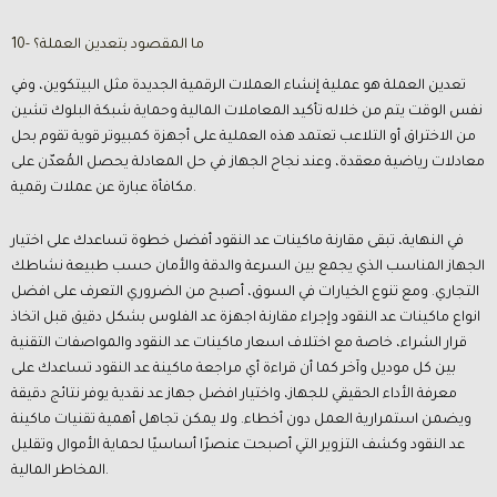
10- ما المقصود بتعدين العملة؟
تعدين العملة هو عملية إنشاء العملات الرقمية الجديدة مثل البيتكوين، وفي
نفس الوقت يتم من خلاله تأكيد المعاملات المالية وحماية شبكة البلوك تشين
من الاختراق أو التلاعب تعتمد هذه العملية على أجهزة كمبيوتر قوية تقوم بحل
معادلات رياضية معقدة، وعند نجاح الجهاز في حل المعادلة يحصل المُعدّن على
مكافأة عبارة عن عملات رقمية.
في النهاية، تبقى مقارنة ماكينات عد النقود أفضل خطوة تساعدك على اختيار
الجهاز المناسب الذي يجمع بين السرعة والدقة والأمان حسب طبيعة نشاطك
التجاري. ومع تنوع الخيارات في السوق، أصبح من الضروري التعرف على افضل
انواع ماكينات عد النقود وإجراء مقارنة اجهزة عد الفلوس بشكل دقيق قبل اتخاذ
قرار الشراء، خاصة مع اختلاف اسعار ماكينات عد النقود والمواصفات التقنية
بين كل موديل وآخر كما أن قراءة أي مراجعة ماكينة عد النقود تساعدك على
معرفة الأداء الحقيقي للجهاز، واختيار افضل جهاز عد نقدية يوفر نتائج دقيقة
ويضمن استمرارية العمل دون أخطاء. ولا يمكن تجاهل أهمية تقنيات ماكينة
عد النقود وكشف التزوير التي أصبحت عنصرًا أساسيًا لحماية الأموال وتقليل
المخاطر المالية.