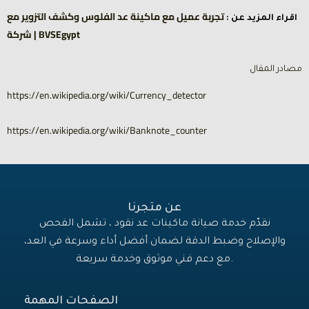
تجربة عميل مع ماكينة عد الفلوس وكشف التزوير مع
اقراء المزيد عن :
شركة | BVSEgypt
مصادر المقال
https://en.wikipedia.org/wiki/Currency_detector
https://en.wikipedia.org/wiki/Banknote_counter
عن متجرنا
نقدّم خدمة صيانة ماكينات عد نقود ، تشمل الفحص
والإصلاح وضبط الدقة لضمان أفضل أداء وسرعة في العد،
مع دعم فني موثوق وخدمة سريعة.
الصفحات المهمة