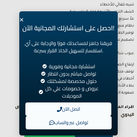
تنبيه تلقائي للأخطاء.
كشف التزوير بالأشعة فوق البنفسجية.
عدّ سريع ودقيق.
احصل على استشارتك المجانية الآن!
نظام منع التوقف المتكرر.
توفير الطاقة.
تصميم عملي وسهل التنظيف.
فريقنا جاهز لمساعدتك فورًا والإجابة على أي
استفسار لتسهيل اتخاذ القرار بسرعة.
عيوب شائعة في الأجهزة الضعيفة:
استشارة مجانية وفورية
ارتفاع الصوت.
توقف متكرر أثناء العد.
تواصل مباشر بدون انتظار
أخطاء في اكتشاف التزوير.
حلول مخصصة لمشكلتك
بطء الأداء.
عروض و خصومات علي كل
صعوبة الصيانة.
الموديلات
كيف تكشف الدولار المزور : دليل عملي بالفحص
اتصل الآن
اقراء المزيد عن :
اليدوي
تواصل عبر واتساب
📞 اتصل الآن
💬 استشارة مجانية