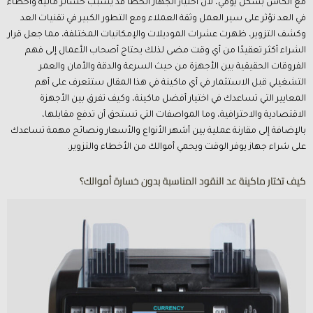
مع الكاش بشكل يومي، لأن اختيار الجهاز الخطأ قد يسبب خسائر مالية وأخطاء
في العد تؤثر على سير العمل وثقة العملاء ومع التطور الكبير في تقنيات العد
وكشف التزوير، ظهرت عشرات الموديلات والإمكانيات المختلفة، مما جعل قرار
الشراء أكثر تعقيدًا من أي وقت مضى لذلك يحتاج أصحاب الأعمال إلى فهم
الفروقات الحقيقية بين الأجهزة من حيث السرعة والدقة والأمان والعمر
التشغيلي قبل الاستثمار في أي ماكينة في هذا المقال ستتعرف على أهم
المعايير التي تساعدك في اختيار أفضل ماكينة، وكيف تفرق بين الأجهزة
الاقتصادية والاحترافية، وما المواصفات التي تستحق أن تدفع مقابلها،
بالإضافة إلى مقارنة عملية بين أشهر الأنواع والأسعار ونصائح مهمة تساعدك
على شراء جهاز يوفر الوقت ويحمي أموالك من الأخطاء والتزوير.
كيف تختار ماكينة عد النقود المناسبة بدون خسارة أموالك؟