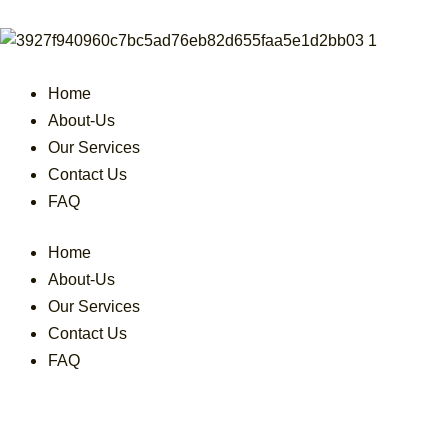
Skip
to
content
Home
About-Us
Our Services
Contact Us
FAQ
Home
About-Us
Our Services
Contact Us
FAQ