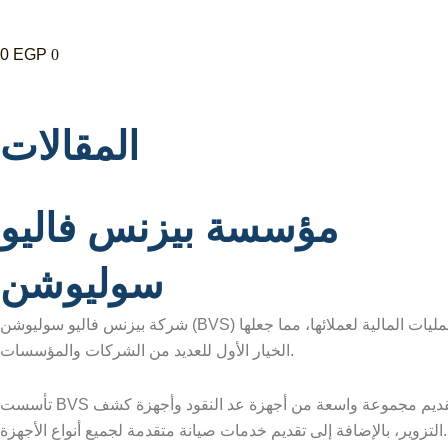
0
EGP
0
المقالات
مؤسسة بيزنس فاليو
سوليوشن
شركة بيزنس فاليو سوليوشن (BVS) هي الرائدة في بيع، صيانة، وإيجار أجهزة عد النقود وكشف التزوير في مصر، وتلتزم بتقديم أعلى معايير الجودة والدقة لضمان أمان وكفاءة العمليات المالية لعملائها، مما جعلها
الخيار الأول للعديد من الشركات والمؤسسات.
تأسست BVS منذ أكثر من عقد من الزمن، وتؤمن الشركة بأن النجاح في الأعمال يتطلب شريكًا موثوقًا به يقدم حلولًا متكاملة. لذلك، تفتخر الشركة بتقديم مجموعة واسعة من أجهزة عد النقود وأجهزة كشف
التزوير، بالإضافة إلى تقديم خدمات صيانة متقدمة لجميع أنواع الأجهزة.