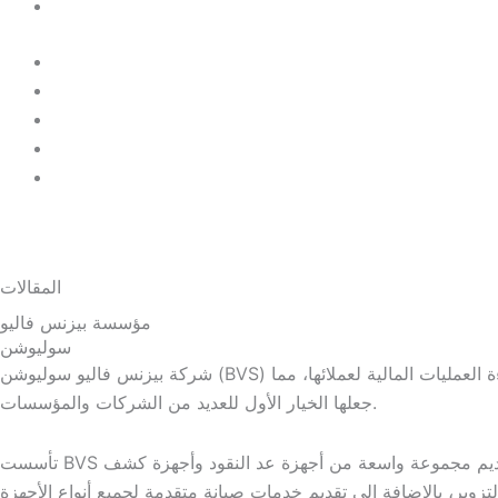
FAQ
Home
About-Us
Our Services
Contact Us
FAQ
طلب استشارة
0
EGP
0
المقالات
مؤسسة بيزنس فاليو
سوليوشن
شركة بيزنس فاليو سوليوشن (BVS) هي الرائدة في بيع، صيانة، وإيجار أجهزة عد النقود وكشف التزوير في مصر، وتلتزم بتقديم أعلى معايير الجودة والدقة لضمان أمان وكفاءة العمليات المالية لعملائها، مما
جعلها الخيار الأول للعديد من الشركات والمؤسسات.
تأسست BVS منذ أكثر من عقد من الزمن، وتؤمن الشركة بأن النجاح في الأعمال يتطلب شريكًا موثوقًا به يقدم حلولًا متكاملة. لذلك، تفتخر الشركة بتقديم مجموعة واسعة من أجهزة عد النقود وأجهزة كشف