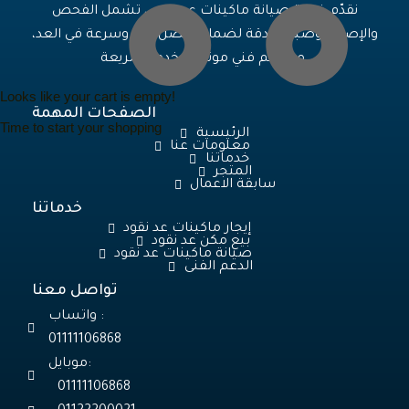
نقدّم خدمة صيانة ماكينات عد نقود ، تشمل الفحص
والإصلاح وضبط الدقة لضمان أفضل أداء وسرعة في العد،
مع دعم فني موثوق وخدمة سريعة.
Looks like your cart is empty!
الصفحات المهمة
Time to start your shopping
الرئيسية
معلومات عنا
خدماتنا
المتجر
سابقة الاعمال
خدماتنا
إيجار ماكينات عد نقود
بيع مكن عد نقود
صيانة ماكينات عد نقود
الدعم الفنى
تواصل معنا
واتساب :
01111106868
موبايل:
01111106868