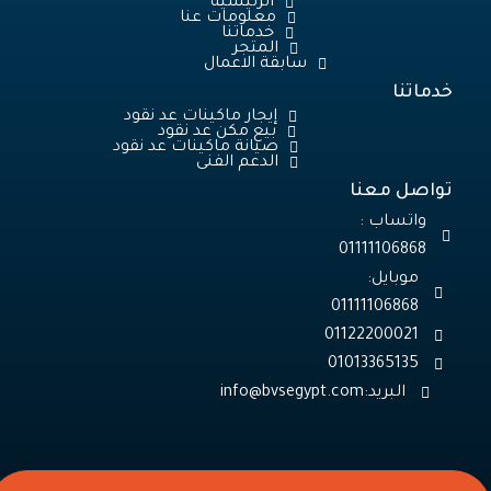
الرئيسية
معلومات عنا
خدماتنا
المتجر
سابقة الاعمال
خدماتنا
إيجار ماكينات عد نقود
بيع مكن عد نقود
صيانة ماكينات عد نقود
الدعم الفنى
تواصل معنا
واتساب :
01111106868
موبايل:
01013365135
البريد: info@bvsegypt.com