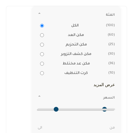
الفئة
⌃
(100)
الكل
(60)
مكن العد
(25)
مكن التحزيم
(30)
مكن كشف التزوير
(36)
مكن عد مختلط
(10)
كرت التنظيف
كارت تنظيف ماكينة
عرض المزيد
عد النقود Waffle
Cleaning Card | بطاقة
السعر
⌃
تنظيف لعداد العملات
أدوات صيانة مكن عد النقود
EGP
395
من
الى