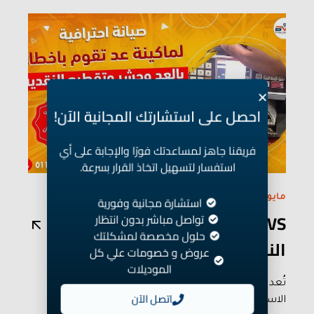
احصل على استشارتك المجانية الآن!
فريقنا جاهز لمساعدتك فورًا والإجابة على أي
استفسار لتسهيل اتخاذ القرار بسرعة.
مايو ٢٨/٢٠٢٥
استشارة مجانية وفورية
BVS أفضل شركة تصلح آلة عد
تواصل مباشر بدون انتظار
حلول مخصصة لمشكلتك
النقود بأسعار مميزة
عروض و خصومات علي كل
الموديلات
تُعد ماكينات عد النقود من الأجهزة التي لا يمكن
اتصل الآن
الاستغناء عنها شأنها شأن الكثير من...