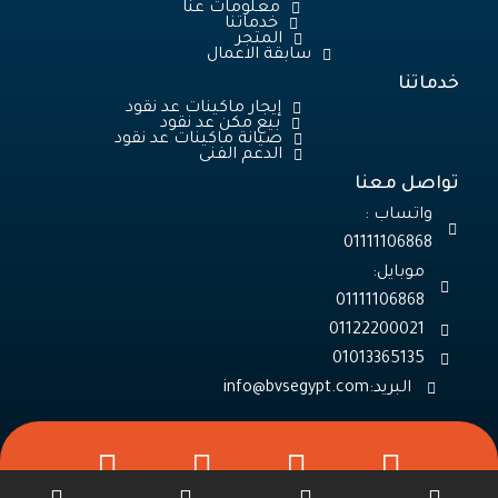
معلومات عنا
خدماتنا
المتجر
سابقة الاعمال
خدماتنا
إيجار ماكينات عد نقود
بيع مكن عد نقود
صيانة ماكينات عد نقود
الدعم الفنى
تواصل معنا
واتساب :
01111106868
موبايل:
01013365135
البريد: info@bvsegypt.com
W
P
W
h
h
h