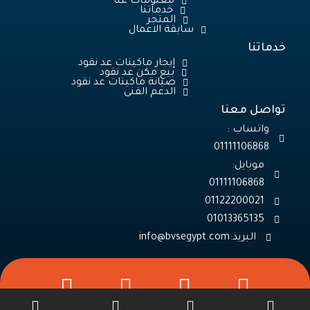
معلومات عنا
خدماتنا
المتجر
سابقة الاعمال
خدماتنا
إيجار ماكينات عد نقود
بيع مكن عد نقود
صيانة ماكينات عد نقود
الدعم الفنى
تواصل معنا
واتساب :
01111106868
موبايل:
01013365135
البريد: info@bvsegypt.com
W
P
W
h
h
h