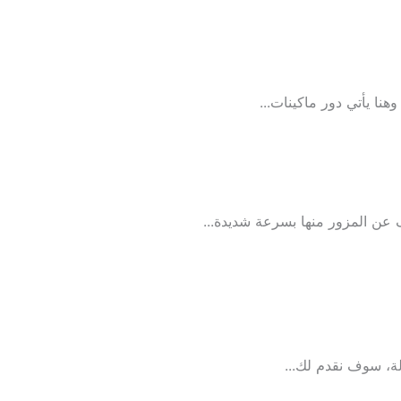
 في مصر
نا يأتي دور ماكينات...
ن المزور منها بسرعة شديدة...
ة، سوف نقدم لك...