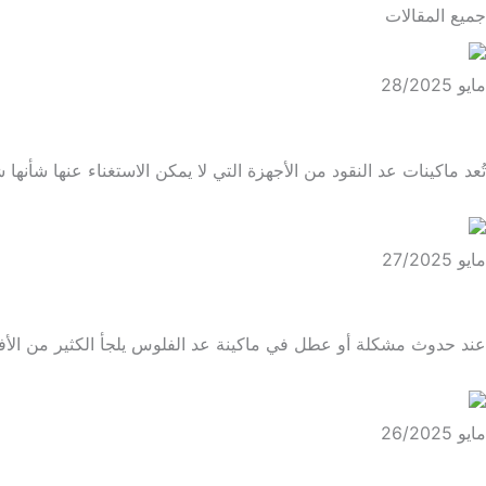
جميع المقالات
مايو 28/2025
BVS أفضل شركة تصلح آلة عد النقود بأسعار مميزة
تُعد ماكينات عد النقود من الأجهزة التي لا يمكن الاستغناء عنها شأنها ش
مايو 27/2025
قطع غيار ماكينات عد النقود.. جدد الماكينة وخليها جديدة بأقل الاسعار
عند حدوث مشكلة أو عطل في ماكينة عد الفلوس يلجأ الكثير من الأفر
مايو 26/2025
بضغة زر احصل على أفضل طرق تصليح مكن عد الفلوس مع BVS