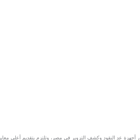
ئدة في بيع، صيانة، وإيجار أجهزة عد النقود وكشف التزوير في مصر، وتلتزم بتقديم 