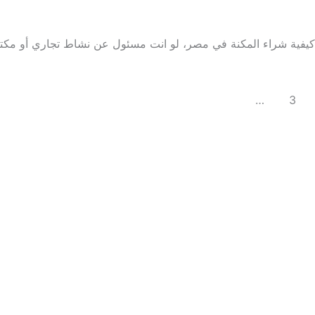
كيفية شراء المكنة في مصر؟
كيفية شراء المكنة في مصر، لو انت مسئول عن نشاط تجاري أو مكتب 
السابق
20
…
5
4
3
2
1
القادم