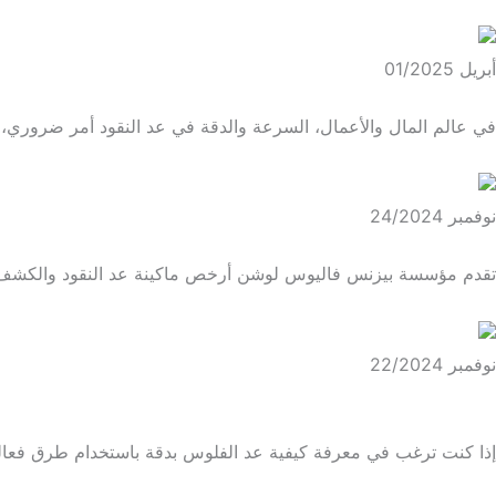
أبريل 01/2025
ماكينات عد النقود وكشف التزوير : دليلك لاختيار الأفضل مع الأسعار
في عالم المال والأعمال، السرعة والدقة في عد النقود أمر ضروري، وه
نوفمبر 24/2024
أرخص ماكينة عد النقود
تقدم مؤسسة بيزنس فاليوس لوشن أرخص ماكينة عد النقود والكشف ع
نوفمبر 22/2024
كيفية عد الفلوس
إذا كنت ترغب في معرفة كيفية عد الفلوس بدقة باستخدام طرق فعال