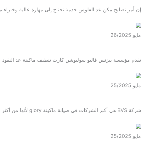
إن أمر تصليح مكن عد الفلوس خدمة تحتاج إلى مهارة عالية وخبراء 
مايو 26/2025
BVS الأفضل لك في معرفة طريقة استعمال كارت تنظيف ماكينة عد النقود
تقدم مؤسسة بيزنس فاليو سوليوشن كارت تنظيف ماكينة عد النقود 
مايو 25/2025
BVS هي الحل الأمثل في صيانة ماكينة glory
شركة BVS هي أكبر الشركات في صيانة ماكينة glory لأنها من أكثر الماكينات استخداماً ولذا...
مايو 25/2025