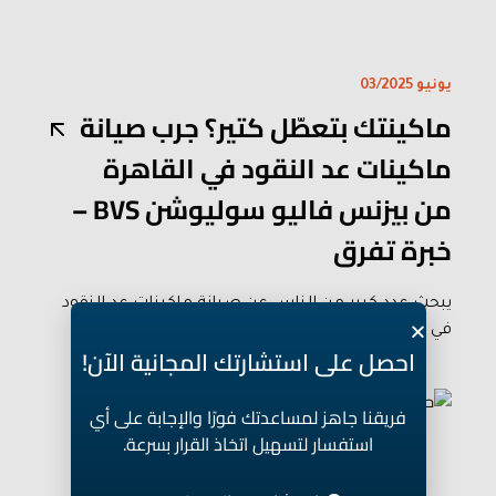
يونيو 03/2025
ماكينتك بتعطّل كتير؟ جرب صيانة
ماكينات عد النقود في القاهرة
من بيزنس فاليو سوليوشن BVS –
خبرة تفرق
يبحث عدد كبير من الناس عن صيانة ماكينات عد النقود
في القاهرة، لأنها العاصمة وهي...
احصل على استشارتك المجانية الآن!
فريقنا جاهز لمساعدتك فورًا والإجابة على أي
استفسار لتسهيل اتخاذ القرار بسرعة.