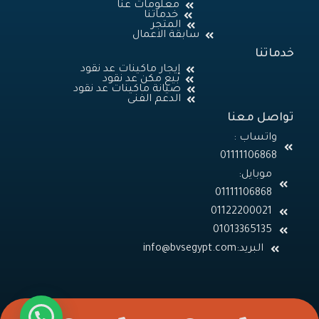
معلومات عنا
خدماتنا
المتجر
سابقة الاعمال
خدماتنا
إيجار ماكينات عد نقود
بيع مكن عد نقود
صيانة ماكينات عد نقود
الدعم الفنى
تواصل معنا
واتساب :
01111106868
موبايل:
01013365135
البريد: info@bvsegypt.com
W
P
W